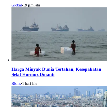
Global
•
19 jam lalu
Harga Minyak Dunia Tertahan, Kesepakatan
Selat Hormuz Dinanti
Bisnis
•
1 hari lalu