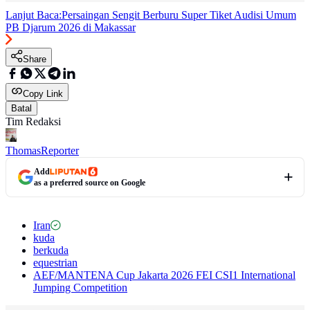
Lanjut Baca:
Persaingan Sengit Berburu Super Tiket Audisi Umum
PB Djarum 2026 di Makassar
Share
Copy Link
Batal
Tim Redaksi
Thomas
Reporter
Add
as a preferred source on Google
Iran
kuda
berkuda
equestrian
AEF/MANTENA Cup Jakarta 2026 FEI CSI1 International
Jumping Competition