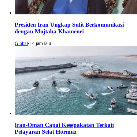
Presiden Iran Ungkap Sulit Berkomunikasi
dengan Mojtaba Khamenei
Global
•
14 jam lalu
Iran-Oman Capai Kesepakatan Terkait
Pelayaran Selat Hormuz