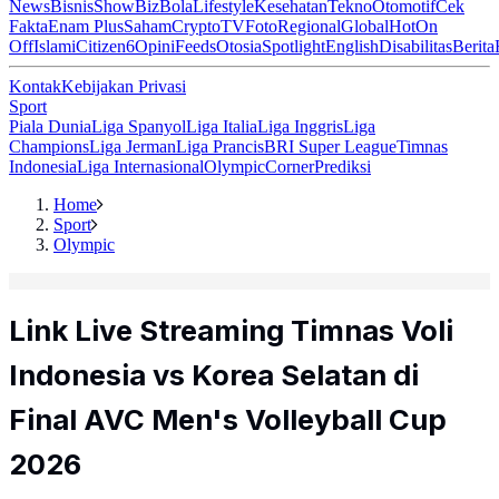
News
Bisnis
ShowBiz
Bola
Lifestyle
Kesehatan
Tekno
Otomotif
Cek
Fakta
Enam Plus
Saham
Crypto
TV
Foto
Regional
Global
Hot
On
Off
Islami
Citizen6
Opini
Feeds
Otosia
Spotlight
English
Disabilitas
Berita
Kontak
Kebijakan Privasi
Sport
Piala Dunia
Liga Spanyol
Liga Italia
Liga Inggris
Liga
Champions
Liga Jerman
Liga Prancis
BRI Super League
Timnas
Indonesia
Liga Internasional
Olympic
Corner
Prediksi
Home
Sport
Olympic
Link Live Streaming Timnas Voli
Indonesia vs Korea Selatan di
Final AVC Men's Volleyball Cup
2026