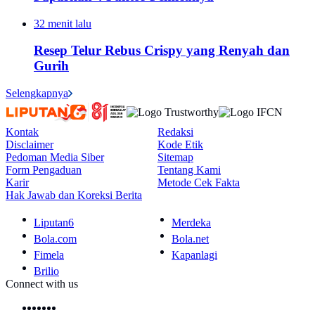
32 menit lalu
Resep Telur Rebus Crispy yang Renyah dan
Gurih
Selengkapnya
Kontak
Redaksi
Disclaimer
Kode Etik
Pedoman Media Siber
Sitemap
Form Pengaduan
Tentang Kami
Karir
Metode Cek Fakta
Hak Jawab dan Koreksi Berita
Liputan6
Merdeka
Bola.com
Bola.net
Fimela
Kapanlagi
Brilio
Connect with us