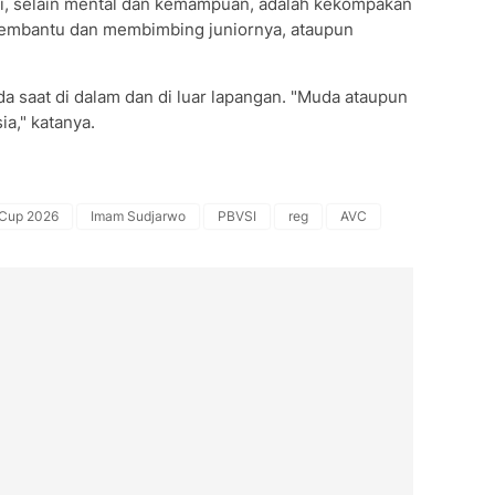
ni, selain mental dan kemampuan, adalah kekompakan
 membantu dan membimbing juniornya, ataupun
 saat di dalam dan di luar lapangan. "Muda ataupun
ia," katanya.
 Cup 2026
Imam Sudjarwo
PBVSI
reg
AVC