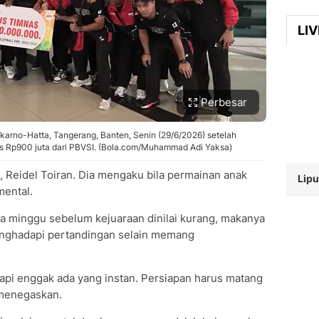
LI
Perbesar
ekarno-Hatta, Tangerang, Banten, Senin (29/6/2026) setelah
s Rp900 juta dari PBVSI. (Bola.com/Muhammad Adi Yaksa)
h, Reidel Toiran. Dia mengaku bila permainan anak
Lipu
mental.
ua minggu sebelum kejuaraan dinilai kurang, makanya
nghadapi pertandingan selain memang
 tapi enggak ada yang instan. Persiapan harus matang
 menegaskan.