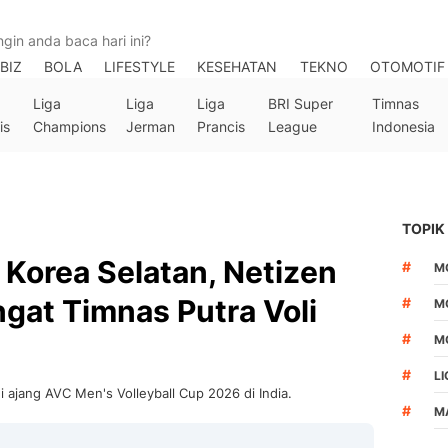
BIZ
BOLA
LIFESTYLE
KESEHATAN
TEKNO
OTOMOTIF
Liga
Liga
Liga
BRI Super
Timnas
is
Champions
Jerman
Prancis
League
Indonesia
TOPIK
 Korea Selatan, Netizen
#
M
gat Timnas Putra Voli
#
M
#
M
#
LI
di ajang AVC Men's Volleyball Cup 2026 di India.
#
M