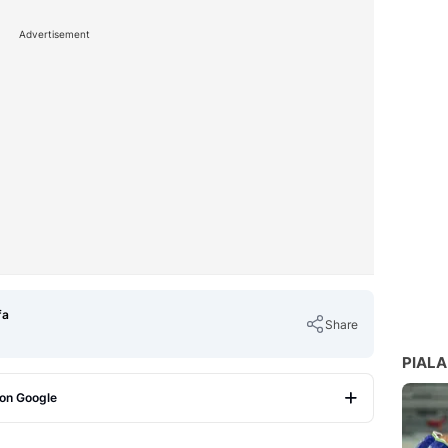
Advertisement
fa
Share
PIALA
 on Google
Copy Link