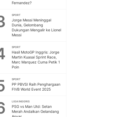
Fernandez?
Otosia
Spotlight
3
SPORT
Berita Terkini, Kabar Te
Jorge Messi Meninggal
Dan Dunia - Liputan6.
Dunia, Gelombang
English
Dukungan Mengalir ke Lionel
Messi
Exploring Knowledge, T
En.Liputan6.com
4
SPORT
Disabilitas
Hasil MotoGP Inggris: Jorge
Disabilitas Berita Terkini
Martin Kuasai Sprint Race,
Harian, Berita Terbaru,
Marc Marquez Cuma Petik 1
Berita
Poin
Berita Hari Ini Politik,
Health
5
SPORT
Kabar Berita Terbaru D
PP PBVSI Raih Penghargaan
FIVB World Event 2025
Diet, Herbal Terbaik
Sport
6
Berita Bola Terkini, Ja
LIGA INGGRIS
PSG vs Man Utd: Setan
Klasemen, Hasil Liga
Merah Andalkan Gelandang
Anyar