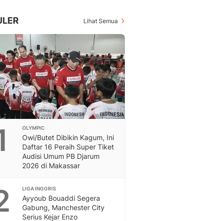
Inspiratif, Unik, Dan M
Hot
ULER
Lihat Semua
Hot Liputan6.com Menya
Dan Terbaru
On Off
On Off Liputan6: Sinop
& Berita Bisnis Digital
Islami
Berita & Kajian Islami
Hikmah - Liputan6
Citizen6
1
OLYMPIC
Berita Citizen6 - Medi
Owi/Butet Dibikin Kagum, Ini
Liputan6.com
Daftar 16 Peraih Super Tiket
Opini
Audisi Umum PB Djarum
Opini Liputan6: Analis
2026 di Makassar
Pandang Dan Perspekti
Feeds
2
LIGA INGGRIS
Feeds Liputan6: Kumpul
Ayyoub Bouaddi Segera
Gabung, Manchester City
Terbaru Harian
Serius Kejar Enzo
Otosia