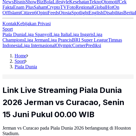
News
Bisnis
ShowBiz
Bola
Lifestyle
Kesehatan
Tekno
Otomotif
Cek
Fakta
Enam Plus
Saham
Crypto
TV
Foto
Regional
Global
Hot
On
Off
Islami
Citizen6
Opini
Feeds
Otosia
Spotlight
English
Disabilitas
Berita
Kontak
Kebijakan Privasi
Sport
Piala Dunia
Liga Spanyol
Liga Italia
Liga Inggris
Liga
Champions
Liga Jerman
Liga Prancis
BRI Super League
Timnas
Indonesia
Liga Internasional
Olympic
Corner
Prediksi
Home
Sport
Piala Dunia
Link Live Streaming Piala Dunia
2026 Jerman vs Curacao, Senin
15 Juni Pukul 00.00 WIB
Jerman vs Curacao pada Piala Dunia 2026 berlangsung di Houston
Stadium.