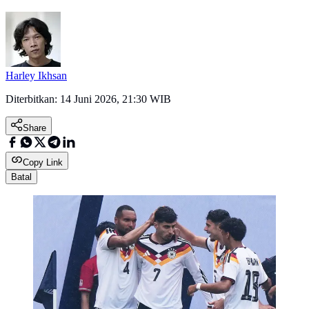
Harley Ikhsan
Diterbitkan:
14 Juni 2026, 21:30 WIB
Share
Copy Link
Batal