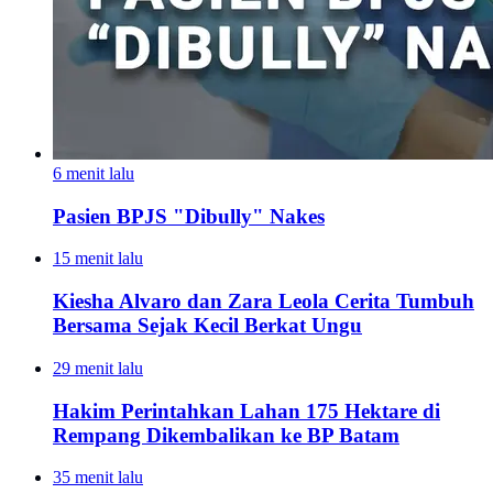
6 menit lalu
Pasien BPJS "Dibully" Nakes
15 menit lalu
Kiesha Alvaro dan Zara Leola Cerita Tumbuh
Bersama Sejak Kecil Berkat Ungu
29 menit lalu
Hakim Perintahkan Lahan 175 Hektare di
Rempang Dikembalikan ke BP Batam
35 menit lalu