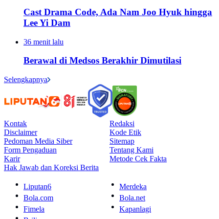
Cast Drama Code, Ada Nam Joo Hyuk hingga
Lee Yi Dam
36 menit lalu
Berawal di Medsos Berakhir Dimutilasi
Selengkapnya
Kontak
Redaksi
Disclaimer
Kode Etik
Pedoman Media Siber
Sitemap
Form Pengaduan
Tentang Kami
Karir
Metode Cek Fakta
Hak Jawab dan Koreksi Berita
Liputan6
Merdeka
Bola.com
Bola.net
Fimela
Kapanlagi