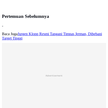
Pertemuan Sebelumnya
-
Baca Juga
Jurgen Klopp Resmi Tangani Timnas Jerman, Dibebani
Target Tinggi
Advertisement