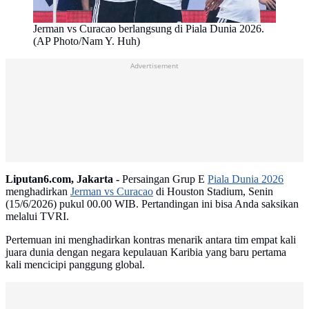
Jerman vs Curacao berlangsung di Piala Dunia 2026.
(AP Photo/Nam Y. Huh)
Advertisement
Liputan6.com, Jakarta -
Persaingan Grup E
Piala Dunia 2026
menghadirkan
Jerman vs Curacao
di Houston Stadium, Senin
(15/6/2026) pukul 00.00 WIB. Pertandingan ini bisa Anda saksikan
melalui TVRI.
Pertemuan ini menghadirkan kontras menarik antara tim empat kali
juara dunia dengan negara kepulauan Karibia yang baru pertama
kali mencicipi panggung global.