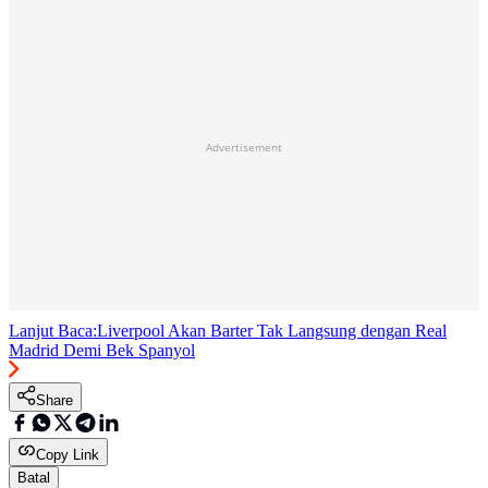
Advertisement
Lanjut Baca:
Liverpool Akan Barter Tak Langsung dengan Real
Madrid Demi Bek Spanyol
Share
Copy Link
Batal