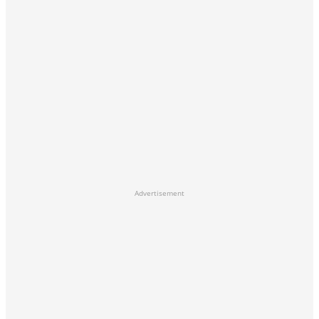
Advertisement