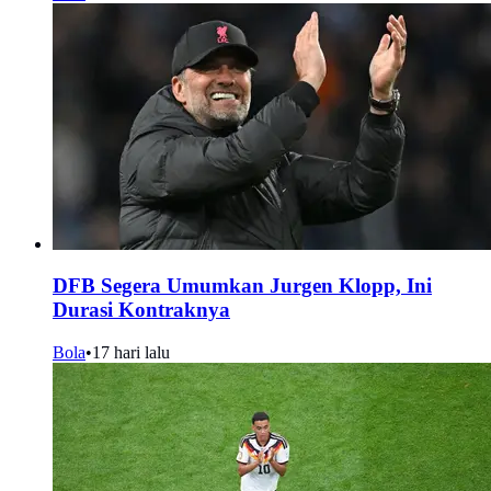
DFB Segera Umumkan Jurgen Klopp, Ini
Durasi Kontraknya
Bola
•
17 hari lalu