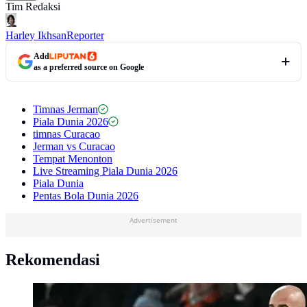
Tim Redaksi
Harley Ikhsan
Reporter
Add
as a preferred source on Google
Timnas Jerman
Piala Dunia 2026
timnas Curacao
Jerman vs Curacao
Tempat Menonton
Live Streaming Piala Dunia 2026
Piala Dunia
Pentas Bola Dunia 2026
Advertisement
Rekomendasi