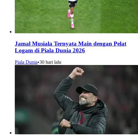
Jamal Musiala Ternyata Main dengan Pelat
Logam di Piala Dunia 2026
Piala Dunia
•
30 hari lalu