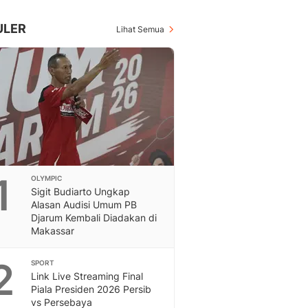
Inspiratif, Unik, Dan M
Hot
ULER
Lihat Semua
Hot Liputan6.com Menya
Dan Terbaru
On Off
On Off Liputan6: Sinop
& Berita Bisnis Digital
Islami
Berita & Kajian Islami
Hikmah - Liputan6
Citizen6
1
OLYMPIC
Berita Citizen6 - Medi
Sigit Budiarto Ungkap
Liputan6.com
Alasan Audisi Umum PB
Opini
Djarum Kembali Diadakan di
Opini Liputan6: Analis
Makassar
Pandang Dan Perspekti
Feeds
2
SPORT
Feeds Liputan6: Kumpul
Link Live Streaming Final
Piala Presiden 2026 Persib
Terbaru Harian
vs Persebaya
Otosia