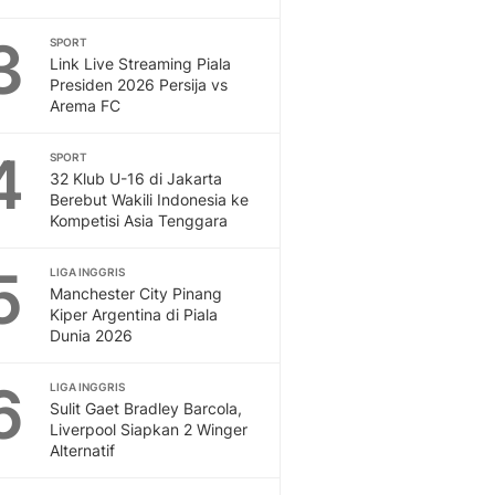
Otosia
3
SPORT
Spotlight
Link Live Streaming Piala
Berita Terkini, Kabar Te
Presiden 2026 Persija vs
Dan Dunia - Liputan6.
Arema FC
English
Exploring Knowledge, T
4
SPORT
En.Liputan6.com
32 Klub U-16 di Jakarta
Berebut Wakili Indonesia ke
Disabilitas
Kompetisi Asia Tenggara
Disabilitas Berita Terkini
Harian, Berita Terbaru,
5
LIGA INGGRIS
Berita
Manchester City Pinang
Berita Hari Ini Politik,
Kiper Argentina di Piala
Health
Dunia 2026
Kabar Berita Terbaru D
Diet, Herbal Terbaik
6
LIGA INGGRIS
Sport
Sulit Gaet Bradley Barcola,
Liverpool Siapkan 2 Winger
Berita Bola Terkini, Ja
Alternatif
Klasemen, Hasil Liga