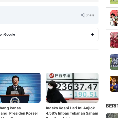
Share
 on Google
Copy Link
BERI
bang Panas
Indeks Kospi Hari Ini Anjlok
ang, Presiden Korsel
4,58% Imbas Tekanan Saham