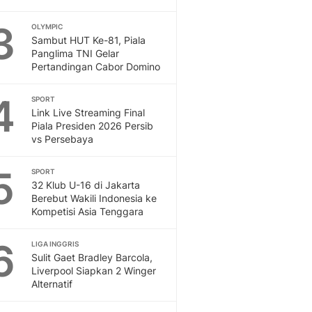
Otosia
3
OLYMPIC
Spotlight
Sambut HUT Ke-81, Piala
Berita Terkini, Kabar Te
Panglima TNI Gelar
Dan Dunia - Liputan6.
Pertandingan Cabor Domino
English
Exploring Knowledge, T
4
SPORT
En.Liputan6.com
Link Live Streaming Final
Piala Presiden 2026 Persib
Disabilitas
vs Persebaya
Disabilitas Berita Terkini
Harian, Berita Terbaru,
5
SPORT
Berita
32 Klub U-16 di Jakarta
Berita Hari Ini Politik,
Berebut Wakili Indonesia ke
Health
Kompetisi Asia Tenggara
Kabar Berita Terbaru D
Diet, Herbal Terbaik
6
LIGA INGGRIS
Sport
Sulit Gaet Bradley Barcola,
Liverpool Siapkan 2 Winger
Berita Bola Terkini, Ja
Alternatif
Klasemen, Hasil Liga