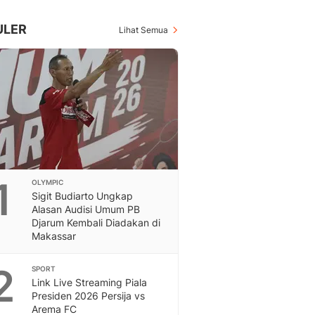
Inspiratif, Unik, Dan M
Hot
ULER
Lihat Semua
Hot Liputan6.com Menya
Dan Terbaru
On Off
On Off Liputan6: Sinop
& Berita Bisnis Digital
Islami
Berita & Kajian Islami
Hikmah - Liputan6
Citizen6
1
OLYMPIC
Berita Citizen6 - Medi
Sigit Budiarto Ungkap
Liputan6.com
Alasan Audisi Umum PB
Opini
Djarum Kembali Diadakan di
Opini Liputan6: Analis
Makassar
Pandang Dan Perspekti
Feeds
2
SPORT
Feeds Liputan6: Kumpul
Link Live Streaming Piala
Presiden 2026 Persija vs
Terbaru Harian
Arema FC
Otosia