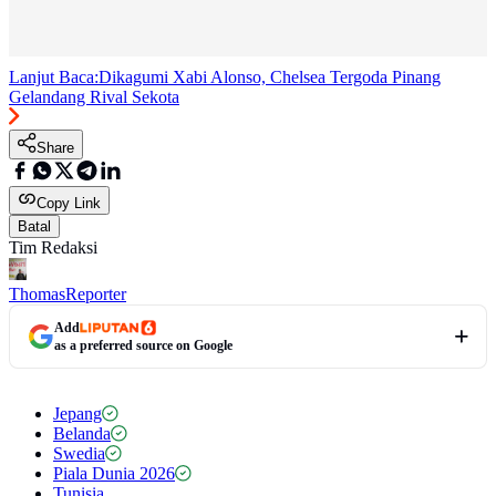
Lanjut Baca:
Dikagumi Xabi Alonso, Chelsea Tergoda Pinang
Gelandang Rival Sekota
Share
Copy Link
Batal
Tim Redaksi
Thomas
Reporter
Add
as a preferred source on Google
Jepang
Belanda
Swedia
Piala Dunia 2026
Tunisia