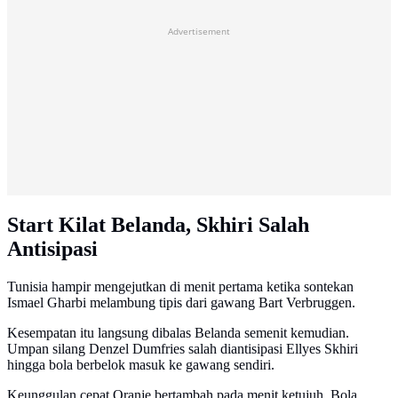
Advertisement
Start Kilat Belanda, Skhiri Salah
Antisipasi
Tunisia hampir mengejutkan di menit pertama ketika sontekan
Ismael Gharbi melambung tipis dari gawang Bart Verbruggen.
Kesempatan itu langsung dibalas Belanda semenit kemudian.
Umpan silang Denzel Dumfries salah diantisipasi Ellyes Skhiri
hingga bola berbelok masuk ke gawang sendiri.
Keunggulan cepat Oranje bertambah pada menit ketujuh. Bola