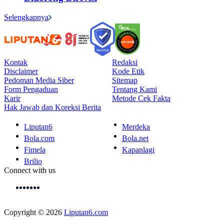
Selengkapnya
Kontak
Redaksi
Disclaimer
Kode Etik
Pedoman Media Siber
Sitemap
Form Pengaduan
Tentang Kami
Karir
Metode Cek Fakta
Hak Jawab dan Koreksi Berita
Liputan6
Merdeka
Bola.com
Bola.net
Fimela
Kapanlagi
Brilio
Connect with us
Copyright © 2026
Liputan6.com