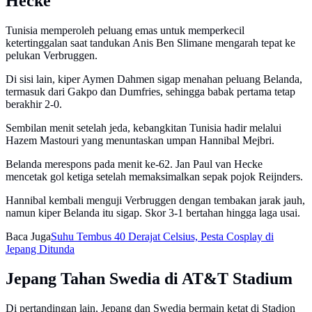
Hecke
Tunisia memperoleh peluang emas untuk memperkecil
ketertinggalan saat tandukan Anis Ben Slimane mengarah tepat ke
pelukan Verbruggen.
Di sisi lain, kiper Aymen Dahmen sigap menahan peluang Belanda,
termasuk dari Gakpo dan Dumfries, sehingga babak pertama tetap
berakhir 2-0.
Sembilan menit setelah jeda, kebangkitan Tunisia hadir melalui
Hazem Mastouri yang menuntaskan umpan Hannibal Mejbri.
Belanda merespons pada menit ke-62. Jan Paul van Hecke
mencetak gol ketiga setelah memaksimalkan sepak pojok Reijnders.
Hannibal kembali menguji Verbruggen dengan tembakan jarak jauh,
namun kiper Belanda itu sigap. Skor 3-1 bertahan hingga laga usai.
Baca Juga
Suhu Tembus 40 Derajat Celsius, Pesta Cosplay di
Jepang Ditunda
Jepang Tahan Swedia di AT&T Stadium
Di pertandingan lain, Jepang dan Swedia bermain ketat di Stadion