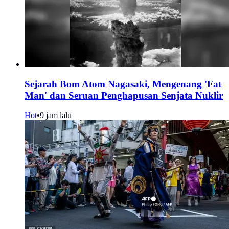
Sejarah Bom Atom Nagasaki, Mengenang 'Fat
Man' dan Seruan Penghapusan Senjata Nuklir
Hot
•
9 jam lalu