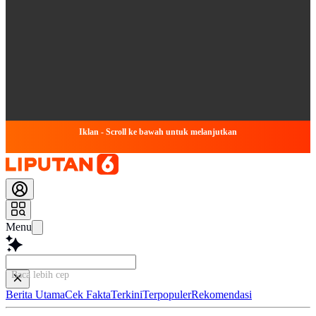
Iklan - Scroll ke bawah untuk melanjutkan
Menu
Baca lebih cepat...
Berita Utama
Cek Fakta
Terkini
Terpopuler
Rekomendasi