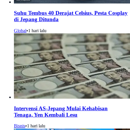
Suhu Tembus 40 Derajat Celsius, Pesta Cosplay
di Jepang Ditunda
Global
•
1 hari lalu
Intervensi AS-Jepang Mulai Kehabisan
Tenaga, Yen Kembali Lesu
Bisnis
•
1 hari lalu