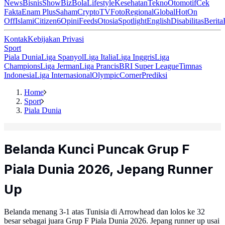
News
Bisnis
ShowBiz
Bola
Lifestyle
Kesehatan
Tekno
Otomotif
Cek
Fakta
Enam Plus
Saham
Crypto
TV
Foto
Regional
Global
Hot
On
Off
Islami
Citizen6
Opini
Feeds
Otosia
Spotlight
English
Disabilitas
Berita
Kontak
Kebijakan Privasi
Sport
Piala Dunia
Liga Spanyol
Liga Italia
Liga Inggris
Liga
Champions
Liga Jerman
Liga Prancis
BRI Super League
Timnas
Indonesia
Liga Internasional
Olympic
Corner
Prediksi
Home
Sport
Piala Dunia
Belanda Kunci Puncak Grup F
Piala Dunia 2026, Jepang Runner
Up
Belanda menang 3-1 atas Tunisia di Arrowhead dan lolos ke 32
besar sebagai juara Grup F Piala Dunia 2026. Jepang runner up usai