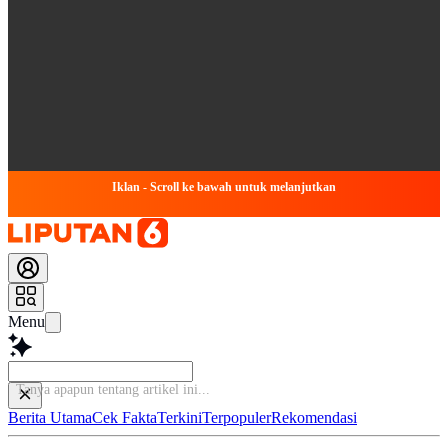
Iklan - Scroll ke bawah untuk melanjutkan
Menu
Tanya apapun tenta
Berita Utama
Cek Fakta
Terkini
Terpopuler
Rekomendasi