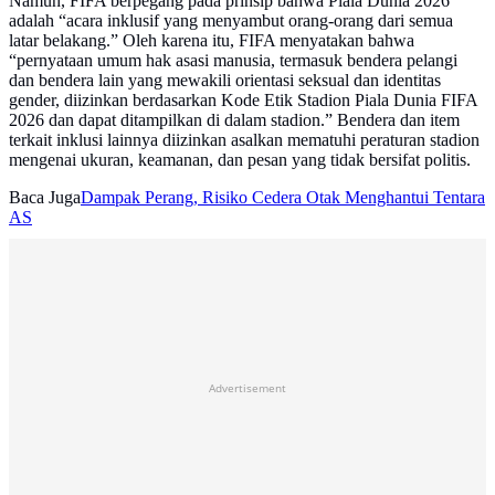
Namun, FIFA berpegang pada prinsip bahwa Piala Dunia 2026
adalah “acara inklusif yang menyambut orang-orang dari semua
latar belakang.” Oleh karena itu, FIFA menyatakan bahwa
“pernyataan umum hak asasi manusia, termasuk bendera pelangi
dan bendera lain yang mewakili orientasi seksual dan identitas
gender, diizinkan berdasarkan Kode Etik Stadion Piala Dunia FIFA
2026 dan dapat ditampilkan di dalam stadion.” Bendera dan item
terkait inklusi lainnya diizinkan asalkan mematuhi peraturan stadion
mengenai ukuran, keamanan, dan pesan yang tidak bersifat politis.
Baca Juga
Dampak Perang, Risiko Cedera Otak Menghantui Tentara
AS
Advertisement