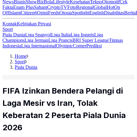
News
Bisnis
ShowBiz
Bola
Lifestyle
Kesehatan
Tekno
Otomotif
Cek
Fakta
Enam Plus
Saham
Crypto
TV
Foto
Regional
Global
Hot
On
Off
Islami
Citizen6
Opini
Feeds
Otosia
Spotlight
English
Disabilitas
Berita
Kontak
Kebijakan Privasi
Sport
Piala Dunia
Liga Spanyol
Liga Italia
Liga Inggris
Liga
Champions
Liga Jerman
Liga Prancis
BRI Super League
Timnas
Indonesia
Liga Internasional
Olympic
Corner
Prediksi
Home
Sport
Piala Dunia
FIFA Izinkan Bendera Pelangi di
Laga Mesir vs Iran, Tolak
Keberatan 2 Peserta Piala Dunia
2026