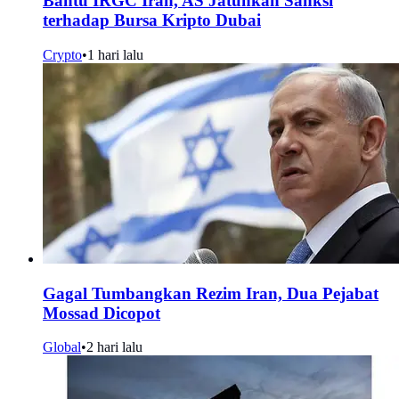
Bantu IRGC Iran, AS Jatuhkan Sanksi
terhadap Bursa Kripto Dubai
Crypto
•
1 hari lalu
Gagal Tumbangkan Rezim Iran, Dua Pejabat
Mossad Dicopot
Global
•
2 hari lalu