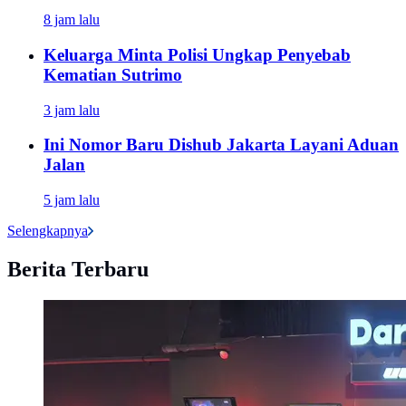
8 jam lalu
Keluarga Minta Polisi Ungkap Penyebab
Kematian Sutrimo
3 jam lalu
Ini Nomor Baru Dishub Jakarta Layani Aduan
Jalan
5 jam lalu
Selengkapnya
Berita Terbaru