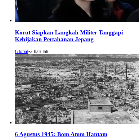
Korut Siapkan Langkah Militer Tanggapi
Kebijakan Pertahanan Jepang
Global
•
2 hari lalu
6 Agustus 1945: Bom Atom Hantam