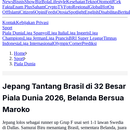
News
Bisnis
ShowBiz
Bola
Lifestyle
Kesehatan
Tekno
Otomotif
Cek
Fakta
Enam Plus
Saham
Crypto
TV
Foto
Regional
Global
Hot
On
Off
Islami
Citizen6
Opini
Feeds
Otosia
Spotlight
English
Disabilitas
Berita
Kontak
Kebijakan Privasi
Sport
Piala Dunia
Liga Spanyol
Liga Italia
Liga Inggris
Liga
Champions
Liga Jerman
Liga Prancis
BRI Super League
Timnas
Indonesia
Liga Internasional
Olympic
Corner
Prediksi
Home
Sport
Piala Dunia
Jepang Tantang Brasil di 32 Besar
Piala Dunia 2026, Belanda Bersua
Maroko
Jepang lolos sebagai runner up Grup F usai seri 1-1 lawan Swedia
di Dallas. Samurai Biru menantang Brasil, sementara Belanda, juara