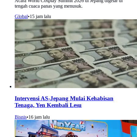
Acara World Cosplay Summit 2026 di Jepang digelar di
tengah cuaca panas yang menusuk.
Global
•
15 jam lalu
Intervensi AS-Jepang Mulai Kehabisan
Tenaga, Yen Kembali Lesu
Bisnis
•
16 jam lalu