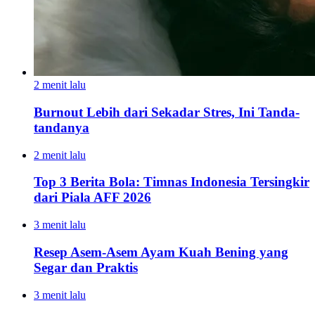
2 menit lalu
Burnout Lebih dari Sekadar Stres, Ini Tanda-
tandanya
2 menit lalu
Top 3 Berita Bola: Timnas Indonesia Tersingkir
dari Piala AFF 2026
3 menit lalu
Resep Asem-Asem Ayam Kuah Bening yang
Segar dan Praktis
3 menit lalu