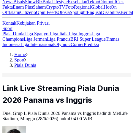
News
Bisnis
ShowBiz
Bola
Lifestyle
Kesehatan
Tekno
Otomotif
Cek
Fakta
Enam Plus
Saham
Crypto
TV
Foto
Regional
Global
Hot
On
Off
Islami
Citizen6
Opini
Feeds
Otosia
Spotlight
English
Disabilitas
Berita
Kontak
Kebijakan Privasi
Sport
Piala Dunia
Liga Spanyol
Liga Italia
Liga Inggris
Liga
Champions
Liga Jerman
Liga Prancis
BRI Super League
Timnas
Indonesia
Liga Internasional
Olympic
Corner
Prediksi
Home
Sport
Piala Dunia
Link Live Streaming Piala Dunia
2026 Panama vs Inggris
Duel Grup L Piala Dunia 2026 Panama vs Inggris hadir di MetLife
Stadium, Minggu (28/6/2026) pukul 04.00 WIB.