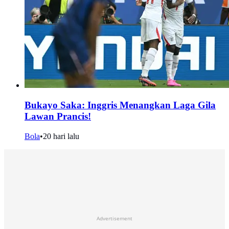
Bukayo Saka: Inggris Menangkan Laga Gila
Lawan Prancis!
Bola
•
20 hari lalu
Advertisement