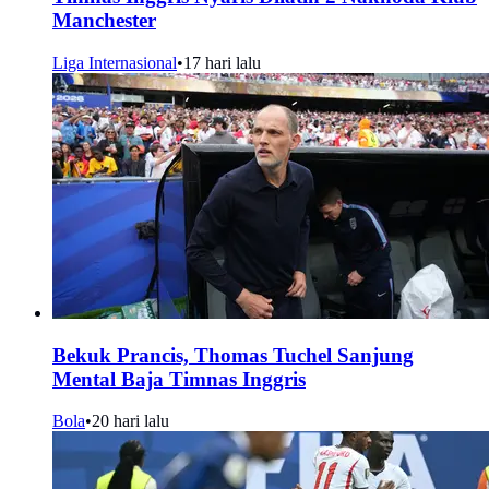
Manchester
Liga Internasional
•
17 hari lalu
Bekuk Prancis, Thomas Tuchel Sanjung
Mental Baja Timnas Inggris
Bola
•
20 hari lalu