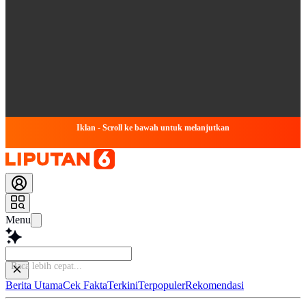
Iklan - Scroll ke bawah untuk melanjutkan
Menu
Baca l
Berita Utama
Cek Fakta
Terkini
Terpopuler
Rekomendasi