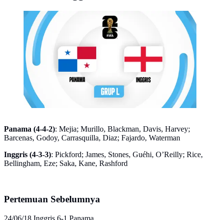
Pertandingan Panama Vs Inggris. (Bola.com/KLY)
Panama (4-4-2)
: Mejia; Murillo, Blackman, Davis, Harvey;
Barcenas, Godoy, Carrasquilla, Diaz; Fajardo, Waterman
Inggris (4-3-3)
: Pickford; James, Stones, Guéhi, O’Reilly; Rice,
Bellingham, Eze; Saka, Kane, Rashford
Pertemuan Sebelumnya
24/06/18 Inggris 6-1 Panama