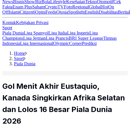
News
Bisnis
ShowBiz
Bola
Lifestyle
Kesehatan
Tekno
Otomotif
Cek
Fakta
Enam Plus
Saham
Crypto
TV
Foto
Regional
Global
Hot
On
Off
Islami
Citizen6
Opini
Feeds
Otosia
Spotlight
English
Disabilitas
Berita
Kontak
Kebijakan Privasi
Sport
Piala Dunia
Liga Spanyol
Liga Italia
Liga Inggris
Liga
Champions
Liga Jerman
Liga Prancis
BRI Super League
Timnas
Indonesia
Liga Internasional
Olympic
Corner
Prediksi
Home
Sport
Piala Dunia
Gol Menit Akhir Eustaquio,
Kanada Singkirkan Afrika Selatan
dan Lolos 16 Besar Piala Dunia
2026