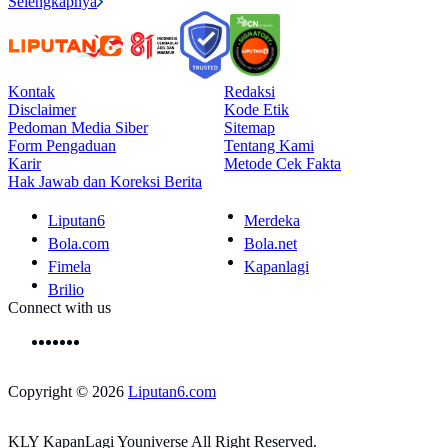
Selengkapnya
Kontak
Redaksi
Disclaimer
Kode Etik
Pedoman Media Siber
Sitemap
Form Pengaduan
Tentang Kami
Karir
Metode Cek Fakta
Hak Jawab dan Koreksi Berita
Liputan6
Merdeka
Bola.com
Bola.net
Fimela
Kapanlagi
Brilio
Connect with us
Copyright © 2026
Liputan6.com
KLY KapanLagi Youniverse All Right Reserved.