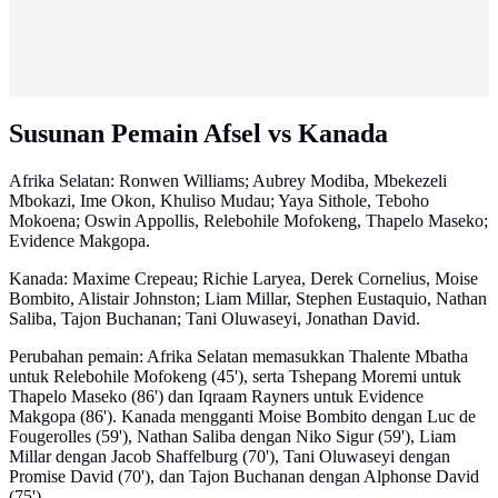
Susunan Pemain Afsel vs Kanada
Afrika Selatan: Ronwen Williams; Aubrey Modiba, Mbekezeli
Mbokazi, Ime Okon, Khuliso Mudau; Yaya Sithole, Teboho
Mokoena; Oswin Appollis, Relebohile Mofokeng, Thapelo Maseko;
Evidence Makgopa.
Kanada: Maxime Crepeau; Richie Laryea, Derek Cornelius, Moise
Bombito, Alistair Johnston; Liam Millar, Stephen Eustaquio, Nathan
Saliba, Tajon Buchanan; Tani Oluwaseyi, Jonathan David.
Perubahan pemain: Afrika Selatan memasukkan Thalente Mbatha
untuk Relebohile Mofokeng (45'), serta Tshepang Moremi untuk
Thapelo Maseko (86') dan Iqraam Rayners untuk Evidence
Makgopa (86'). Kanada mengganti Moise Bombito dengan Luc de
Fougerolles (59'), Nathan Saliba dengan Niko Sigur (59'), Liam
Millar dengan Jacob Shaffelburg (70'), Tani Oluwaseyi dengan
Promise David (70'), dan Tajon Buchanan dengan Alphonse David
(75').