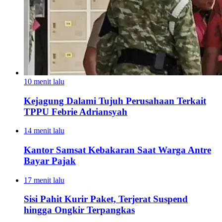
10 menit lalu
Kejagung Dalami Tujuh Perusahaan Terkait
TPPU Febrie Adriansyah
14 menit lalu
Kantor Samsat Kebakaran Saat Warga Antre
Bayar Pajak
17 menit lalu
Sisi Pahit Kurir Paket, Terjerat Suspend
hingga Ongkir Terpangkas