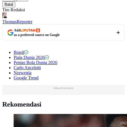
Batal
Tim Redaksi
Thomas
Reporter
Add
as a preferred source on Google
Brasil
Piala Dunia 2026
Pentas Bola Dunia 2026
Carlo Ancelotti
Norwegia
Google Trend
Advertisement
Rekomendasi