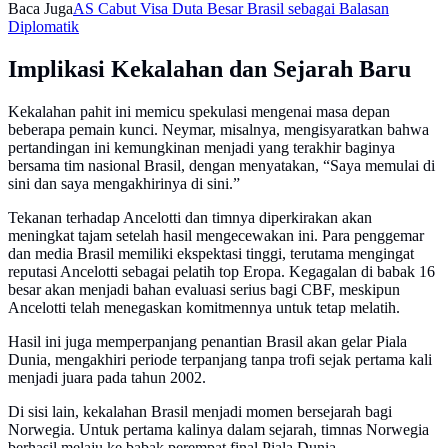
Baca Juga
AS Cabut Visa Duta Besar Brasil sebagai Balasan
Diplomatik
Implikasi Kekalahan dan Sejarah Baru
Kekalahan pahit ini memicu spekulasi mengenai masa depan
beberapa pemain kunci. Neymar, misalnya, mengisyaratkan bahwa
pertandingan ini kemungkinan menjadi yang terakhir baginya
bersama tim nasional Brasil, dengan menyatakan, “Saya memulai di
sini dan saya mengakhirinya di sini.”
Tekanan terhadap Ancelotti dan timnya diperkirakan akan
meningkat tajam setelah hasil mengecewakan ini. Para penggemar
dan media Brasil memiliki ekspektasi tinggi, terutama mengingat
reputasi Ancelotti sebagai pelatih top Eropa. Kegagalan di babak 16
besar akan menjadi bahan evaluasi serius bagi CBF, meskipun
Ancelotti telah menegaskan komitmennya untuk tetap melatih.
Hasil ini juga memperpanjang penantian Brasil akan gelar Piala
Dunia, mengakhiri periode terpanjang tanpa trofi sejak pertama kali
menjadi juara pada tahun 2002.
Di sisi lain, kekalahan Brasil menjadi momen bersejarah bagi
Norwegia. Untuk pertama kalinya dalam sejarah, timnas Norwegia
berhasil melaju ke babak perempat final Piala Dunia.