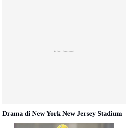
Advertisement
Drama di New York New Jersey Stadium
Pelatih Brasil Carlo Ancelotti. (AP Photo/Andre