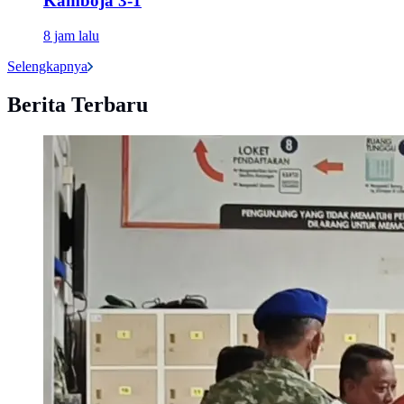
Kamboja 3-1
8 jam lalu
Selengkapnya
Berita Terbaru