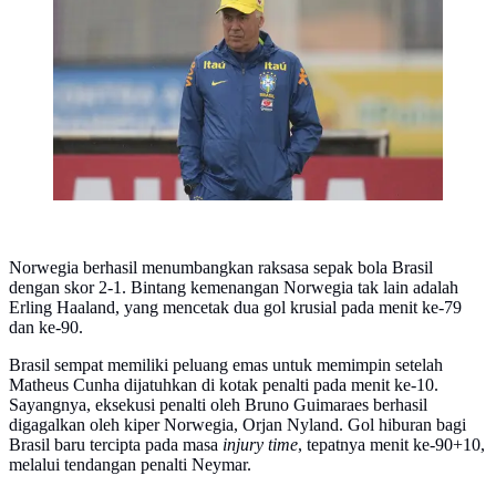
Penner)
Norwegia berhasil menumbangkan raksasa sepak bola Brasil
dengan skor 2-1. Bintang kemenangan Norwegia tak lain adalah
Erling Haaland, yang mencetak dua gol krusial pada menit ke-79
dan ke-90.
Brasil sempat memiliki peluang emas untuk memimpin setelah
Matheus Cunha dijatuhkan di kotak penalti pada menit ke-10.
Sayangnya, eksekusi penalti oleh Bruno Guimaraes berhasil
digagalkan oleh kiper Norwegia, Orjan Nyland. Gol hiburan bagi
Brasil baru tercipta pada masa
injury time
, tepatnya menit ke-90+10,
melalui tendangan penalti Neymar.