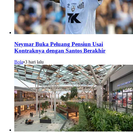
Neymar Buka Peluang Pensiun Usai
Kontraknya dengan Santos Berakhir
Bola
•
3 hari lalu