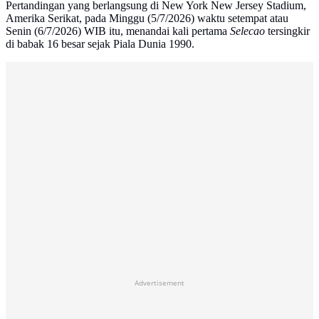
Pertandingan yang berlangsung di New York New Jersey Stadium,
Amerika Serikat, pada Minggu (5/7/2026) waktu setempat atau
Senin (6/7/2026) WIB itu, menandai kali pertama
Selecao
tersingkir
di babak 16 besar sejak Piala Dunia 1990.
Advertisement