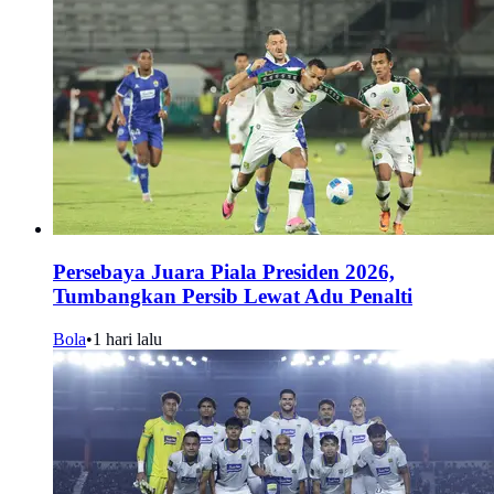
Persebaya Juara Piala Presiden 2026,
Tumbangkan Persib Lewat Adu Penalti
Bola
•
1 hari lalu