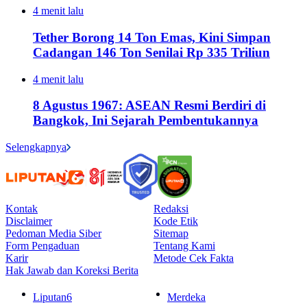
4 menit lalu
Tether Borong 14 Ton Emas, Kini Simpan
Cadangan 146 Ton Senilai Rp 335 Triliun
4 menit lalu
8 Agustus 1967: ASEAN Resmi Berdiri di
Bangkok, Ini Sejarah Pembentukannya
Selengkapnya
Kontak
Redaksi
Disclaimer
Kode Etik
Pedoman Media Siber
Sitemap
Form Pengaduan
Tentang Kami
Karir
Metode Cek Fakta
Hak Jawab dan Koreksi Berita
Liputan6
Merdeka