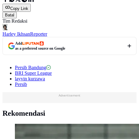
Copy Link
Batal
Tim Redaksi
Harley Ikhsan
Reporter
Add
as a preferred source on Google
Persib Bandung
BRI Super League
layvin kurzawa
Persib
Advertisement
Rekomendasi