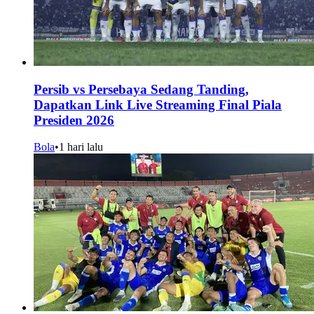
Persib vs Persebaya Sedang Tanding,
Dapatkan Link Live Streaming Final Piala
Presiden 2026
Bola
•
1 hari lalu