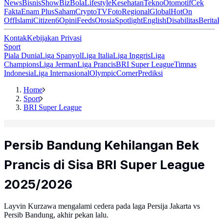
News
Bisnis
ShowBiz
Bola
Lifestyle
Kesehatan
Tekno
Otomotif
Cek
Fakta
Enam Plus
Saham
Crypto
TV
Foto
Regional
Global
Hot
On
Off
Islami
Citizen6
Opini
Feeds
Otosia
Spotlight
English
Disabilitas
Berita
Kontak
Kebijakan Privasi
Sport
Piala Dunia
Liga Spanyol
Liga Italia
Liga Inggris
Liga
Champions
Liga Jerman
Liga Prancis
BRI Super League
Timnas
Indonesia
Liga Internasional
Olympic
Corner
Prediksi
Home
Sport
BRI Super League
Persib Bandung Kehilangan Bek
Prancis di Sisa BRI Super League
2025/2026
Layvin Kurzawa mengalami cedera pada laga Persija Jakarta vs
Persib Bandung, akhir pekan lalu.