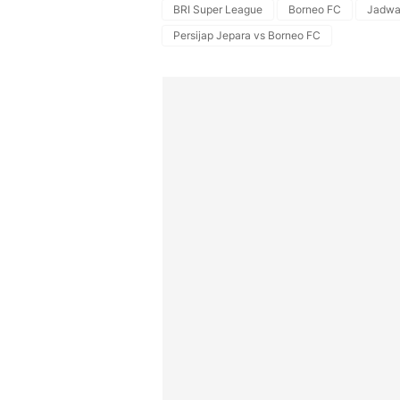
BRI Super League
Borneo FC
Jadwa
Persijap Jepara vs Borneo FC