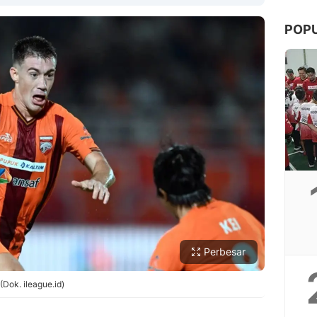
POP
Copy Link
Perbesar
(Dok. ileague.id)