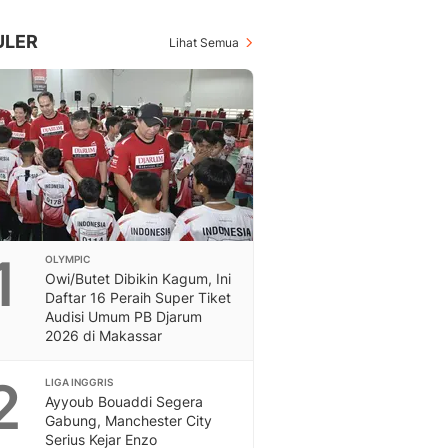
Inspiratif, Unik, Dan M
Hot
ULER
Lihat Semua
Hot Liputan6.com Menya
Dan Terbaru
On Off
On Off Liputan6: Sinop
& Berita Bisnis Digital
Islami
Berita & Kajian Islami
Hikmah - Liputan6
Citizen6
1
OLYMPIC
Berita Citizen6 - Medi
Owi/Butet Dibikin Kagum, Ini
Liputan6.com
Daftar 16 Peraih Super Tiket
Opini
Audisi Umum PB Djarum
Opini Liputan6: Analis
2026 di Makassar
Pandang Dan Perspekti
Feeds
2
LIGA INGGRIS
Feeds Liputan6: Kumpul
Ayyoub Bouaddi Segera
Gabung, Manchester City
Terbaru Harian
Serius Kejar Enzo
Otosia