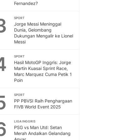
Fernandez?
Otosia
Spotlight
3
SPORT
Berita Terkini, Kabar Te
Jorge Messi Meninggal
Dan Dunia - Liputan6.
Dunia, Gelombang
English
Dukungan Mengalir ke Lionel
Messi
Exploring Knowledge, T
En.Liputan6.com
4
SPORT
Disabilitas
Hasil MotoGP Inggris: Jorge
Disabilitas Berita Terkini
Martin Kuasai Sprint Race,
Harian, Berita Terbaru,
Marc Marquez Cuma Petik 1
Berita
Poin
Berita Hari Ini Politik,
Health
5
SPORT
Kabar Berita Terbaru D
PP PBVSI Raih Penghargaan
FIVB World Event 2025
Diet, Herbal Terbaik
Sport
6
Berita Bola Terkini, Ja
LIGA INGGRIS
PSG vs Man Utd: Setan
Klasemen, Hasil Liga
Merah Andalkan Gelandang
Anyar