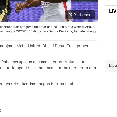
LI
Perbesar
mendapatkan pengawalan ketat dari bek kiri Malut United, Abduh
per League 2025/2026 di Stadion Gelora Kie Raha, Ternate, Minggu
enjamu Malut United. Di sini Pesut Etam punya
e Raha merupakan ancaman serius. Malut United
Lipu
lum terlempar ke urutan enam karena menderita dua
punya rekor kandang bagus berupa tujuh
C