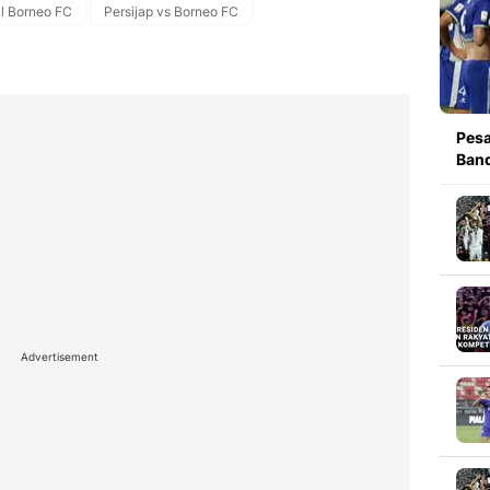
l Borneo FC
Persijap vs Borneo FC
Pesa
Band
Advertisement