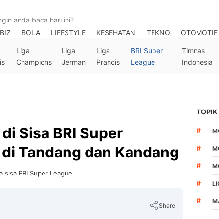
BIZ
BOLA
LIFESTYLE
KESEHATAN
TEKNO
OTOMOTIF
Liga
Liga
Liga
BRI Super
Timnas
is
Champions
Jerman
Prancis
League
Indonesia
TOPIK
di Sisa BRI Super
#
M
 di Tandang dan Kandang
#
M
#
M
ga sisa BRI Super League.
#
LI
#
M
Share