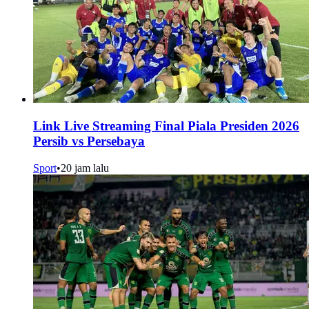
Link Live Streaming Final Piala Presiden 2026
Persib vs Persebaya
Sport
•
20 jam lalu