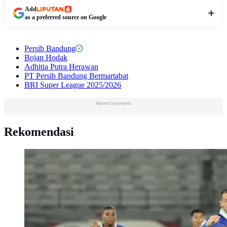
Add
as a preferred source on Google
Persib Bandung
Bojan Hodak
Adhitia Putra Herawan
PT Persib Bandung Bermartabat
BRI Super League 2025/2026
Advertisement
Rekomendasi