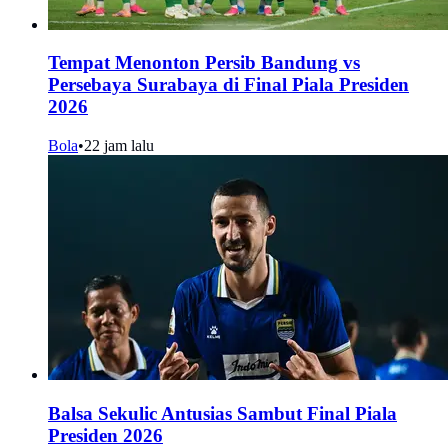
Tempat Menonton Persib Bandung vs
Persebaya Surabaya di Final Piala Presiden
2026
Bola
•
22 jam lalu
Balsa Sekulic Antusias Sambut Final Piala
Presiden 2026