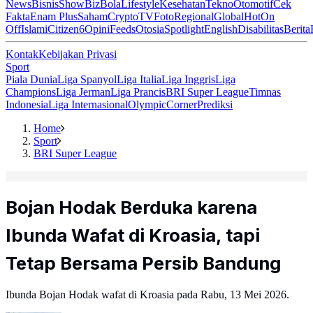
News
Bisnis
ShowBiz
Bola
Lifestyle
Kesehatan
Tekno
Otomotif
Cek
Fakta
Enam Plus
Saham
Crypto
TV
Foto
Regional
Global
Hot
On
Off
Islami
Citizen6
Opini
Feeds
Otosia
Spotlight
English
Disabilitas
Berita
Kontak
Kebijakan Privasi
Sport
Piala Dunia
Liga Spanyol
Liga Italia
Liga Inggris
Liga
Champions
Liga Jerman
Liga Prancis
BRI Super League
Timnas
Indonesia
Liga Internasional
Olympic
Corner
Prediksi
Home
Sport
BRI Super League
Bojan Hodak Berduka karena
Ibunda Wafat di Kroasia, tapi
Tetap Bersama Persib Bandung
Ibunda Bojan Hodak wafat di Kroasia pada Rabu, 13 Mei 2026.