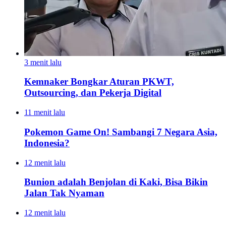
3 menit lalu
Kemnaker Bongkar Aturan PKWT,
Outsourcing, dan Pekerja Digital
11 menit lalu
Pokemon Game On! Sambangi 7 Negara Asia,
Indonesia?
12 menit lalu
Bunion adalah Benjolan di Kaki, Bisa Bikin
Jalan Tak Nyaman
12 menit lalu