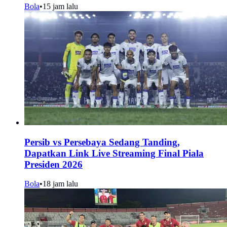
Bola
•
15 jam lalu
Persib vs Persebaya Sedang Tanding,
Dapatkan Link Live Streaming Final Piala
Presiden 2026
Bola
•
18 jam lalu