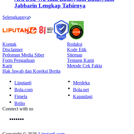
Jabbarin Lengkap Tafsirnya
Selengkapnya
Kontak
Redaksi
Disclaimer
Kode Etik
Pedoman Media Siber
Sitemap
Form Pengaduan
Tentang Kami
Karir
Metode Cek Fakta
Hak Jawab dan Koreksi Berita
Liputan6
Merdeka
Bola.com
Bola.net
Fimela
Kapanlagi
Brilio
Connect with us
Copyright © 2026
Liputan6.com