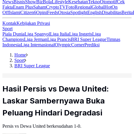
News
Bisnis
ShowBiz
Bola
Lifestyle
Kesehatan
Tekno
Otomotif
Cek
Fakta
Enam Plus
Saham
Crypto
TV
Foto
Regional
Global
Hot
On
Off
Islami
Citizen6
Opini
Feeds
Otosia
Spotlight
English
Disabilitas
Berita
Kontak
Kebijakan Privasi
Sport
Piala Dunia
Liga Spanyol
Liga Italia
Liga Inggris
Liga
Champions
Liga Jerman
Liga Prancis
BRI Super League
Timnas
Indonesia
Liga Internasional
Olympic
Corner
Prediksi
Home
Sport
BRI Super League
Hasil Persis vs Dewa United:
Laskar Sambernyawa Buka
Peluang Hindari Degradasi
Persis vs Dewa United berkesudahan 1-0.