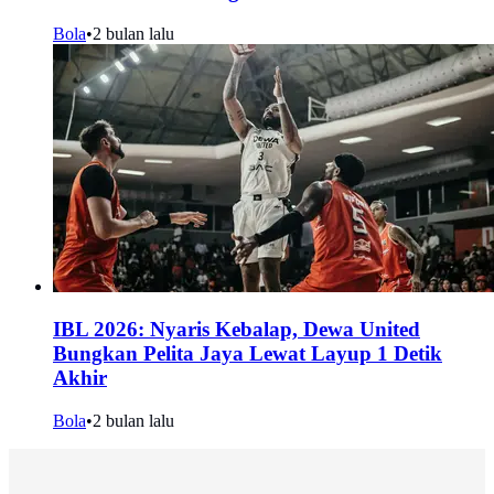
Bola
•
2 bulan lalu
IBL 2026: Nyaris Kebalap, Dewa United
Bungkan Pelita Jaya Lewat Layup 1 Detik
Akhir
Bola
•
2 bulan lalu