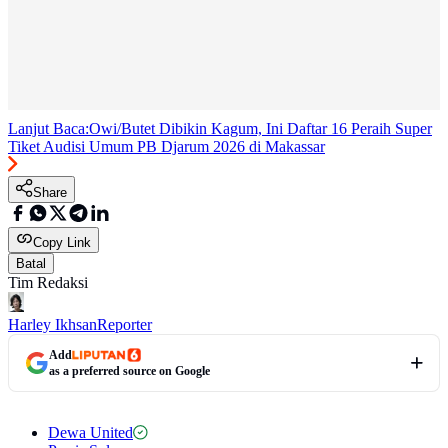
Lanjut Baca:
Owi/Butet Dibikin Kagum, Ini Daftar 16 Peraih Super
Tiket Audisi Umum PB Djarum 2026 di Makassar
Share
Copy Link
Batal
Tim Redaksi
Harley Ikhsan
Reporter
Add
as a preferred source on Google
Dewa United