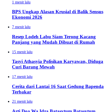
1 menit lalu
BPS Ungkap Alasan Krusial di Balik Sensus
Ekonomi 2026
7 menit lalu
Resep Lodeh Labu Siam Terong Kacang
Panjang yang Mudah Dibuat di Rumah
15 menit lalu
Tasyi Athasyia Polisikan Karyawan, Diduga
Curi Barang Mewah
17 menit lalu
Cerita dari Lantai 16 Saat Gedung Bapenda
Terbakar
21 menit lalu
Arti Doa Wa Idza Batasytum Batasytum