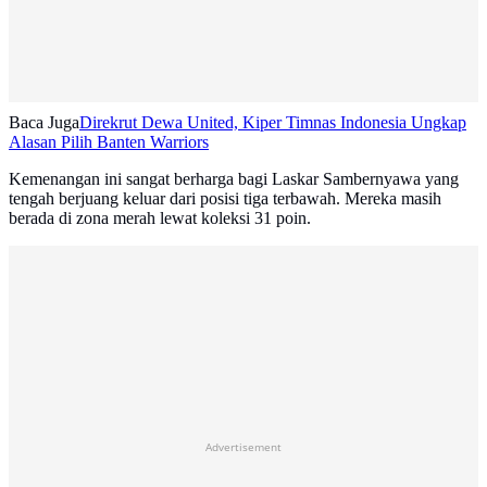
Baca Juga
Direkrut Dewa United, Kiper Timnas Indonesia Ungkap
Alasan Pilih Banten Warriors
Kemenangan ini sangat berharga bagi Laskar Sambernyawa yang
tengah berjuang keluar dari posisi tiga terbawah. Mereka masih
berada di zona merah lewat koleksi 31 poin.
Advertisement