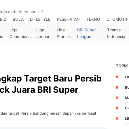
BIZ
BOLA
LIFESTYLE
KESEHATAN
TEKNO
OTOMOTIF
Liga
Liga
Liga
BRI Super
Timnas
is
Champions
Jerman
Prancis
League
Indonesia
TOPIK
gkap Target Baru Persib
#
LI
ick Juara BRI Super
#
B
#
M
#
C
an target Persib Bandung musim depan jika berhasil
#
L