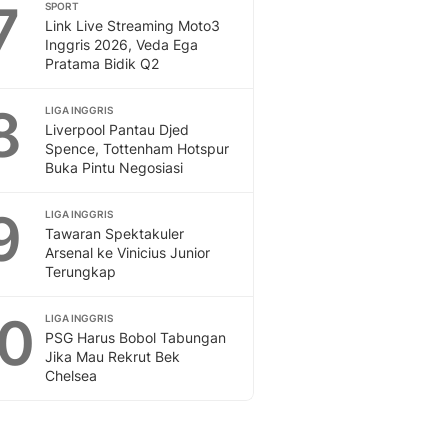
7
SPORT
Link Live Streaming Moto3
Inggris 2026, Veda Ega
Pratama Bidik Q2
8
LIGA INGGRIS
Liverpool Pantau Djed
Spence, Tottenham Hotspur
Buka Pintu Negosiasi
9
LIGA INGGRIS
Tawaran Spektakuler
Arsenal ke Vinicius Junior
Terungkap
10
LIGA INGGRIS
PSG Harus Bobol Tabungan
Jika Mau Rekrut Bek
Chelsea