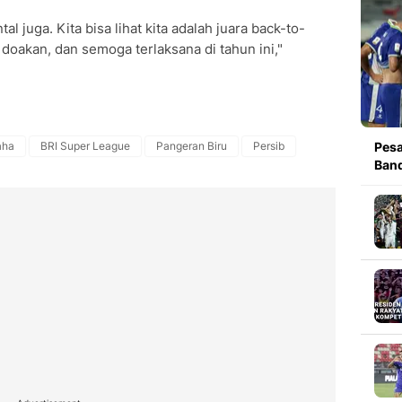
l juga. Kita bisa lihat kita adalah juara back-to-
k, doakan, dan semoga terlaksana di tahun ini,"
aha
BRI Super League
Pangeran Biru
Persib
Pesa
Band