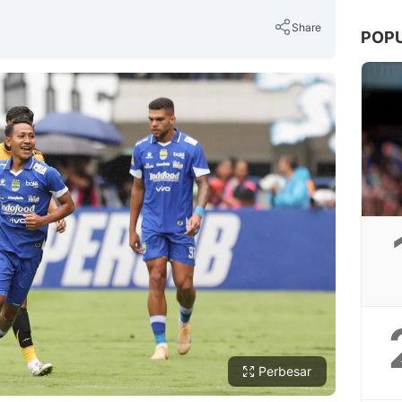
Share
POP
Copy Link
Perbesar