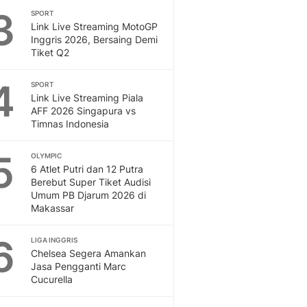
3
SPORT
Otosia
Link Live Streaming MotoGP
Spotlight
Inggris 2026, Bersaing Demi
Berita Terkini, Kabar Te
Tiket Q2
Dan Dunia - Liputan6.
English
4
SPORT
Exploring Knowledge, T
Link Live Streaming Piala
En.Liputan6.com
AFF 2026 Singapura vs
Timnas Indonesia
Disabilitas
Disabilitas Berita Terkini
5
Harian, Berita Terbaru,
OLYMPIC
6 Atlet Putri dan 12 Putra
Berita
Berebut Super Tiket Audisi
Berita Hari Ini Politik,
Umum PB Djarum 2026 di
Health
Makassar
Kabar Berita Terbaru D
Diet, Herbal Terbaik
6
LIGA INGGRIS
Sport
Chelsea Segera Amankan
Jasa Pengganti Marc
Berita Bola Terkini, Ja
Cucurella
Klasemen, Hasil Liga