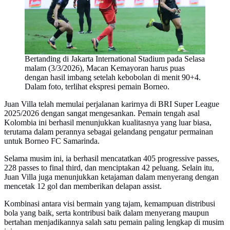
Bertanding di Jakarta International Stadium pada Selasa
malam (3/3/2026), Macan Kemayoran harus puas
dengan hasil imbang setelah kebobolan di menit 90+4.
Dalam foto, terlihat ekspresi pemain Borneo.
Juan Villa telah memulai perjalanan karirnya di BRI Super League
2025/2026 dengan sangat mengesankan. Pemain tengah asal
Kolombia ini berhasil menunjukkan kualitasnya yang luar biasa,
terutama dalam perannya sebagai gelandang pengatur permainan
untuk Borneo FC Samarinda.
Selama musim ini, ia berhasil mencatatkan 405 progressive passes,
228 passes to final third, dan menciptakan 42 peluang. Selain itu,
Juan Villa juga menunjukkan ketajaman dalam menyerang dengan
mencetak 12 gol dan memberikan delapan assist.
Kombinasi antara visi bermain yang tajam, kemampuan distribusi
bola yang baik, serta kontribusi baik dalam menyerang maupun
bertahan menjadikannya salah satu pemain paling lengkap di musim