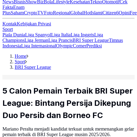
News
Bisnis
ShowBiz
Bola
Lifestyle
Kesehatan
Tekno
Otomotif
Cek
Fakta
Enam
Plus
Saham
Crypto
TV
Foto
Regional
Global
Hot
Islami
Citizen6
Opini
Fee
Kontak
Kebijakan Privasi
Sport
Piala Dunia
Liga Spanyol
Liga Italia
Liga Inggris
Liga
Champions
Liga Jerman
Liga Prancis
BRI Super League
Timnas
Indonesia
Liga Internasional
Olympic
Corner
Prediksi
Home
Sport
BRI Super League
5 Calon Pemain Terbaik BRI Super
League: Bintang Persija Dikepung
Duo Persib dan Borneo FC
Mariano Peralta menjadi kandidat terkuat untuk memenangkan gelar
pemain terbaik di BRI Super League musim 2025/2026.