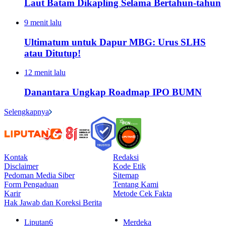
Laut Batam Dikapling Selama Bertahun-tahun
9 menit lalu
Ultimatum untuk Dapur MBG: Urus SLHS
atau Ditutup!
12 menit lalu
Danantara Ungkap Roadmap IPO BUMN
Selengkapnya
Kontak
Redaksi
Disclaimer
Kode Etik
Pedoman Media Siber
Sitemap
Form Pengaduan
Tentang Kami
Karir
Metode Cek Fakta
Hak Jawab dan Koreksi Berita
Liputan6
Merdeka