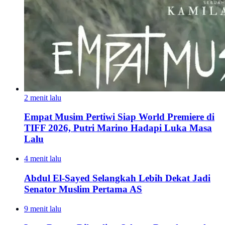
2 menit lalu
Empat Musim Pertiwi Siap World Premiere di
TIFF 2026, Putri Marino Hadapi Luka Masa
Lalu
4 menit lalu
Abdul El-Sayed Selangkah Lebih Dekat Jadi
Senator Muslim Pertama AS
9 menit lalu