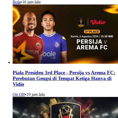
Bola
•
16 jam lalu
Piala Presiden 3rd Place - Persija vs Arema FC:
Perebutan Gengsi di Tempat Ketiga Hanya di
Vidio
On Off
•
19 jam lalu