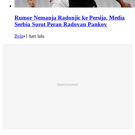
Rumor Nemanja Radonjic ke Persija, Media
Serbia Sorot Peran Radovan Pankov
Bola
•
1 hari lalu
Advertisement