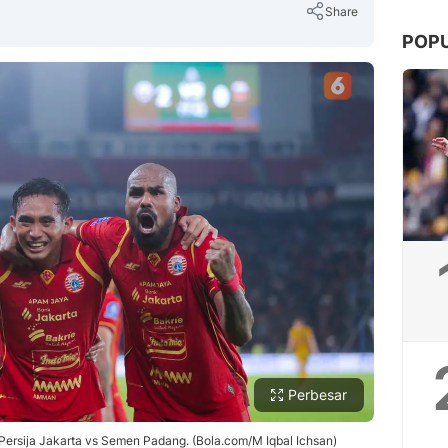
Share
POP
Copy Link
Perbesar
Persija Jakarta vs Semen Padang. (Bola.com/M Iqbal Ichsan)