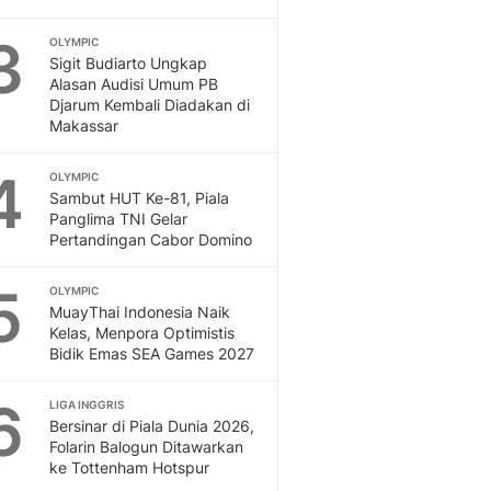
Dan Dunia - Liputan6.
3
OLYMPIC
English
Sigit Budiarto Ungkap
Exploring Knowledge, T
Alasan Audisi Umum PB
En.Liputan6.com
Djarum Kembali Diadakan di
Disabilitas
Makassar
Disabilitas Berita Terkini
4
Harian, Berita Terbaru,
OLYMPIC
Sambut HUT Ke-81, Piala
Berita
Panglima TNI Gelar
Berita Hari Ini Politik,
Pertandingan Cabor Domino
Health
Kabar Berita Terbaru D
5
OLYMPIC
Diet, Herbal Terbaik
MuayThai Indonesia Naik
Sport
Kelas, Menpora Optimistis
Berita Bola Terkini, Ja
Bidik Emas SEA Games 2027
Klasemen, Hasil Liga
6
LIGA INGGRIS
Bersinar di Piala Dunia 2026,
Folarin Balogun Ditawarkan
ke Tottenham Hotspur