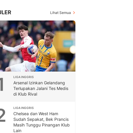
Inspiratif, Unik, Dan M
Hot
ULER
Lihat Semua
Hot Liputan6.com Menya
Dan Terbaru
Islami
Berita & Kajian Islami
Hikmah - Liputan6
Citizen6
Berita Citizen6 - Medi
Liputan6.com
Opini
1
LIGA INGGRIS
Opini Liputan6: Analis
Arsenal Izinkan Gelandang
Pandang Dan Perspekti
Terlupakan Jalani Tes Medis
Feeds
di Klub Rival
Feeds Liputan6: Kumpul
Terbaru Harian
2
LIGA INGGRIS
Otosia
Chelsea dan West Ham
Otosia
Sudah Sepakat, Bek Prancis
Masih Tunggu Pinangan Klub
Spotlight
Lain
Berita Terkini, Kabar Te