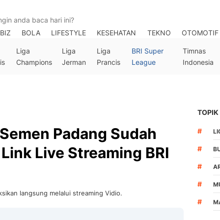
BIZ
BOLA
LIFESTYLE
KESEHATAN
TEKNO
OTOMOTIF
Liga
Liga
Liga
BRI Super
Timnas
is
Champions
Jerman
Prancis
League
Indonesia
TOPIK
vs Semen Padang Sudah
#
LI
Link Live Streaming BRI
#
B
#
A
#
M
ksikan langsung melalui streaming Vidio.
#
M