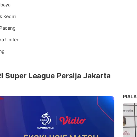
ebaya
 Kediri
 Padang
a United
ng
I Super League Persija Jakarta
PIALA