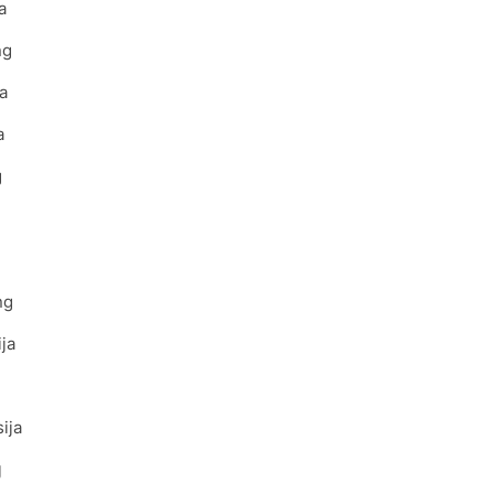
a
ng
a
a
g
ng
ja
ija
g