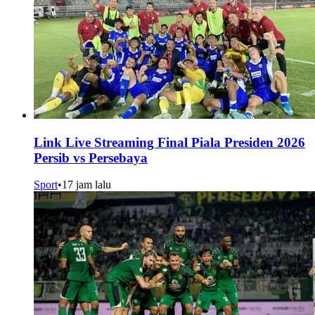
Link Live Streaming Final Piala Presiden 2026
Persib vs Persebaya
Sport
•
17 jam lalu