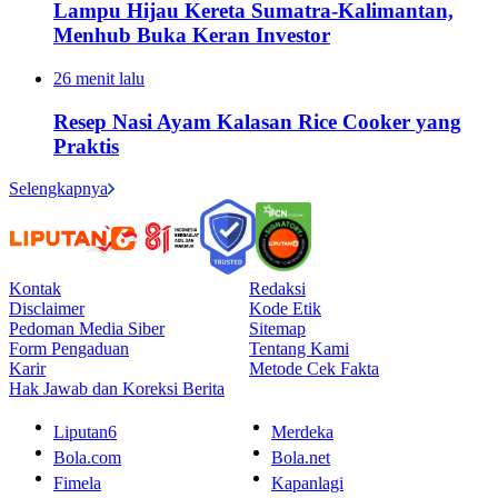
Lampu Hijau Kereta Sumatra-Kalimantan,
Menhub Buka Keran Investor
26 menit lalu
Resep Nasi Ayam Kalasan Rice Cooker yang
Praktis
Selengkapnya
Kontak
Redaksi
Disclaimer
Kode Etik
Pedoman Media Siber
Sitemap
Form Pengaduan
Tentang Kami
Karir
Metode Cek Fakta
Hak Jawab dan Koreksi Berita
Liputan6
Merdeka
Bola.com
Bola.net
Fimela
Kapanlagi