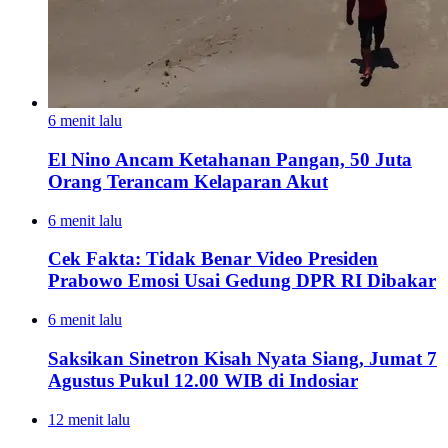
6 menit lalu
El Nino Ancam Ketahanan Pangan, 50 Juta
Orang Terancam Kelaparan Akut
6 menit lalu
Cek Fakta: Tidak Benar Video Presiden
Prabowo Emosi Usai Gedung DPR RI Dibakar
6 menit lalu
Saksikan Sinetron Kisah Nyata Siang, Jumat 7
Agustus Pukul 12.00 WIB di Indosiar
12 menit lalu