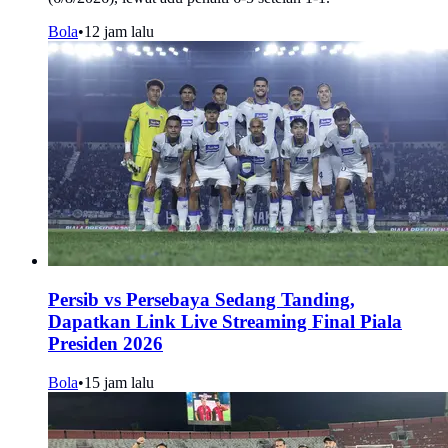
Bola
•
12 jam lalu
Persib vs Persebaya Sedang Tanding,
Dapatkan Link Live Streaming Final Piala
Presiden 2026
Bola
•
15 jam lalu