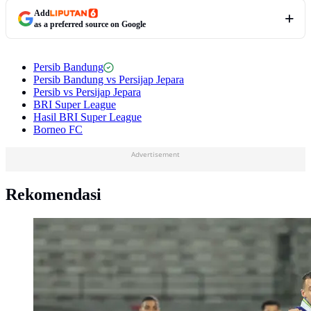
Add
as a preferred source on Google
Persib Bandung
Persib Bandung vs Persijap Jepara
Persib vs Persijap Jepara
BRI Super League
Hasil BRI Super League
Borneo FC
Advertisement
Rekomendasi