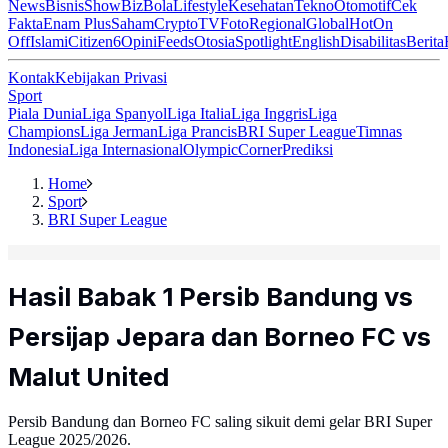
News
Bisnis
ShowBiz
Bola
Lifestyle
Kesehatan
Tekno
Otomotif
Cek
Fakta
Enam Plus
Saham
Crypto
TV
Foto
Regional
Global
Hot
On
Off
Islami
Citizen6
Opini
Feeds
Otosia
Spotlight
English
Disabilitas
Berita
Kontak
Kebijakan Privasi
Sport
Piala Dunia
Liga Spanyol
Liga Italia
Liga Inggris
Liga
Champions
Liga Jerman
Liga Prancis
BRI Super League
Timnas
Indonesia
Liga Internasional
Olympic
Corner
Prediksi
Home
Sport
BRI Super League
Hasil Babak 1 Persib Bandung vs
Persijap Jepara dan Borneo FC vs
Malut United
Persib Bandung dan Borneo FC saling sikuit demi gelar BRI Super
League 2025/2026.