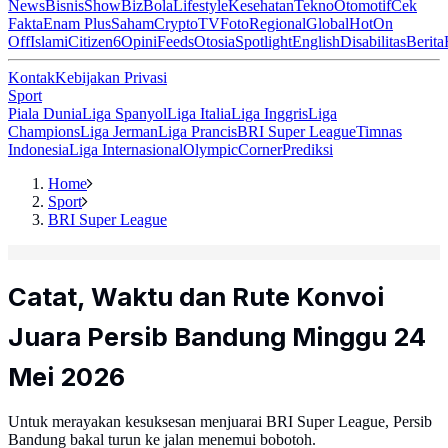
News
Bisnis
ShowBiz
Bola
Lifestyle
Kesehatan
Tekno
Otomotif
Cek
Fakta
Enam Plus
Saham
Crypto
TV
Foto
Regional
Global
Hot
On
Off
Islami
Citizen6
Opini
Feeds
Otosia
Spotlight
English
Disabilitas
Berita
Kontak
Kebijakan Privasi
Sport
Piala Dunia
Liga Spanyol
Liga Italia
Liga Inggris
Liga
Champions
Liga Jerman
Liga Prancis
BRI Super League
Timnas
Indonesia
Liga Internasional
Olympic
Corner
Prediksi
Home
Sport
BRI Super League
Catat, Waktu dan Rute Konvoi
Juara Persib Bandung Minggu 24
Mei 2026
Untuk merayakan kesuksesan menjuarai BRI Super League, Persib
Bandung bakal turun ke jalan menemui bobotoh.