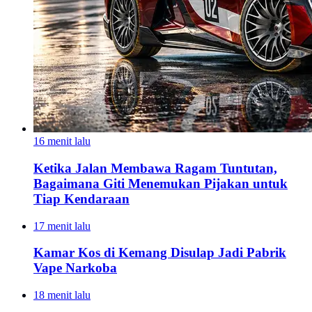
16 menit lalu
Ketika Jalan Membawa Ragam Tuntutan,
Bagaimana Giti Menemukan Pijakan untuk
Tiap Kendaraan
17 menit lalu
Kamar Kos di Kemang Disulap Jadi Pabrik
Vape Narkoba
18 menit lalu