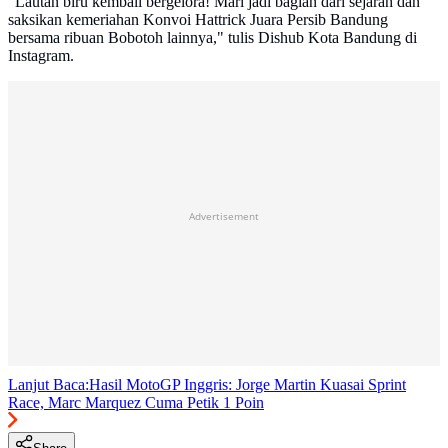
"Lautan biru kembali bergelora! Mari jadi bagian dari sejarah dan
saksikan kemeriahan Konvoi Hattrick Juara Persib Bandung
bersama ribuan Bobotoh lainnya," tulis Dishub Kota Bandung di
Instagram.
Advertisement
Lanjut Baca:
Hasil MotoGP Inggris: Jorge Martin Kuasai Sprint
Race, Marc Marquez Cuma Petik 1 Poin