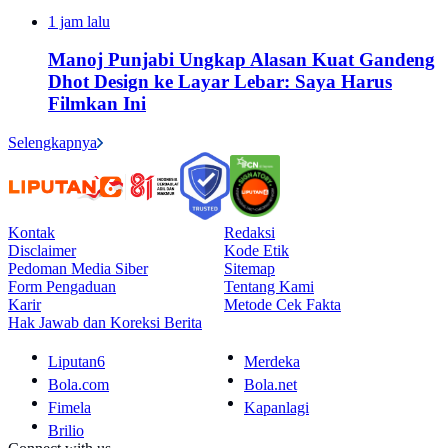
1 jam lalu
Manoj Punjabi Ungkap Alasan Kuat Gandeng
Dhot Design ke Layar Lebar: Saya Harus
Filmkan Ini
Selengkapnya
Kontak
Redaksi
Disclaimer
Kode Etik
Pedoman Media Siber
Sitemap
Form Pengaduan
Tentang Kami
Karir
Metode Cek Fakta
Hak Jawab dan Koreksi Berita
Liputan6
Merdeka
Bola.com
Bola.net
Fimela
Kapanlagi
Brilio