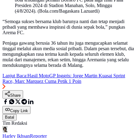
Presiden 2024 di Stadion Manahan, Solo, Minggu
(4/8/2024). (Bola.com/Bagaskara Lazuardi)
“Semoga sukses bersama klub barunya nanti dan tetap menjadi
pribadi yang membawa inspirasi di dunia sepak bola,” pungkas
Arema FC.
Penjaga gawang berusia 36 tahun itu juga mengucapkan selamat
tinggal melalui akun media sosial pribadi. Dalam pesan tersebut, dia
mengungkapkan rasa terima kasih kepada seluruh elemen klub,
mulai dari manajemen, rekan setim, hingga Aremania yang selalu
mendukungnya selama berada di Malang.
Lanjut Baca:
Hasil MotoGP Inggris: Jorge Martin Kuasai Sprint
Race, Marc Marquez Cuma Petik 1 Poin
Share
Copy Link
Batal
Tim Redaksi
Harley Ikhsan
Reporter