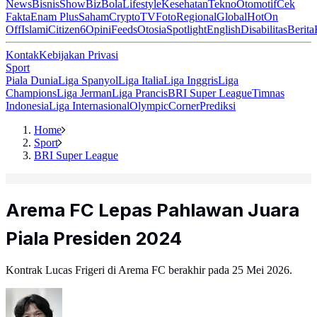
News
Bisnis
ShowBiz
Bola
Lifestyle
Kesehatan
Tekno
Otomotif
Cek
Fakta
Enam Plus
Saham
Crypto
TV
Foto
Regional
Global
Hot
On
Off
Islami
Citizen6
Opini
Feeds
Otosia
Spotlight
English
Disabilitas
Berita
Kontak
Kebijakan Privasi
Sport
Piala Dunia
Liga Spanyol
Liga Italia
Liga Inggris
Liga
Champions
Liga Jerman
Liga Prancis
BRI Super League
Timnas
Indonesia
Liga Internasional
Olympic
Corner
Prediksi
Home
Sport
BRI Super League
Arema FC Lepas Pahlawan Juara
Piala Presiden 2024
Kontrak Lucas Frigeri di Arema FC berakhir pada 25 Mei 2026.