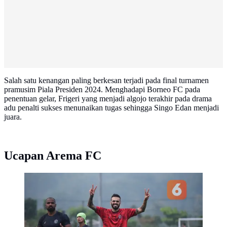
Salah satu kenangan paling berkesan terjadi pada final turnamen
pramusim Piala Presiden 2024. Menghadapi Borneo FC pada
penentuan gelar, Frigeri yang menjadi algojo terakhir pada drama
adu penalti sukses menunaikan tugas sehingga Singo Edan menjadi
juara.
Ucapan Arema FC
Thales Lira dan Lucas Frigeri penuh senyum dalam sesi
latihan Arema FC di Lapangan ARG, Kabupaten
Malang, Selasa (12/03/2025) sore WIB.
(Bola.com/Iwan Setiawan)