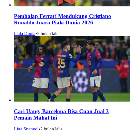
Pembalap Ferrari Mendukung Cristiano
Ronaldo Juara Piala Dunia 2026
Piala Dunia
•
2 bulan lalu
Cari Uang, Barcelona Bisa Cuan Jual 3
Pemain Mahal Ini
Liga Spanyol
•
2 bulan lalu