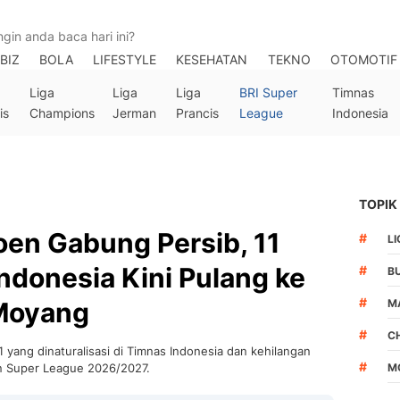
BIZ
BOLA
LIFESTYLE
KESEHATAN
TEKNO
OTOMOTIF
Liga
Liga
Liga
BRI Super
Timnas
is
Champions
Jerman
Prancis
League
Indonesia
TOPIK
en Gabung Persib, 11
#
LI
ndonesia Kini Pulang ke
#
B
#
Moyang
M
#
C
yang dinaturalisasi di Timnas Indonesia dan kehilangan
#
n Super League 2026/2027.
M