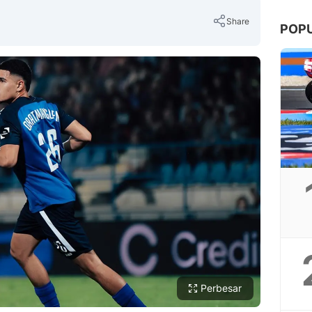
Share
POP
Copy Link
Perbesar