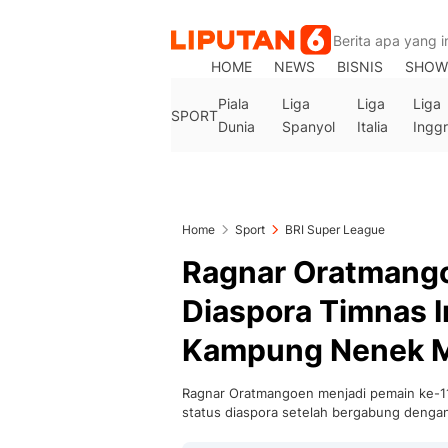
HOME
NEWS
BISNIS
SHOW
Piala
Liga
Liga
Liga
SPORT
Dunia
Spanyol
Italia
Inggr
Home
Sport
BRI Super League
Ragnar Oratmango
Diaspora Timnas I
Kampung Nenek 
Ragnar Oratmangoen menjadi pemain ke-11 
status diaspora setelah bergabung denga