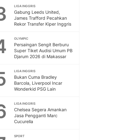
3
LIGA INGGRIS
Otosia
Gabung Leeds United,
Spotlight
James Trafford Pecahkan
Berita Terkini, Kabar Te
Rekor Transfer Kiper Inggris
Dan Dunia - Liputan6.
English
4
OLYMPIC
Exploring Knowledge, T
Persaingan Sengit Berburu
En.Liputan6.com
Super Tiket Audisi Umum PB
Djarum 2026 di Makassar
Disabilitas
Disabilitas Berita Terkini
5
Harian, Berita Terbaru,
LIGA INGGRIS
Bukan Cuma Bradley
Berita
Barcola, Liverpool Incar
Berita Hari Ini Politik,
Wonderkid PSG Lain
Health
Kabar Berita Terbaru D
6
LIGA INGGRIS
Diet, Herbal Terbaik
Chelsea Segera Amankan
Sport
Jasa Pengganti Marc
Cucurella
Berita Bola Terkini, Ja
Klasemen, Hasil Liga
SPORT