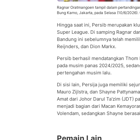
Ragnar Oratmangoen tampil dalam pertandinga
Bung Karno, Jakarta, pada Selasa (10/6/2026).
Hingga saat ini, Persib merupakan kl
Super League. Di samping Ragnar dan
Bandung ini sebelumnya telah memili
Reijnders, dan Dion Markx.
Persib berhasil mendatangkan Thom H
pada musim panas 2024/2025, sedang
pertengahan musim lalu.
Di sisi lain, Persija juga memiliki se
Mauro Zijlstra, dan Shayne Pattynama.
Amat dari Johor Darul Ta'zim (JDT) p
menjadi bagian dari Macan Kemayoran p
Volendam, sedangkan Shayne berasal 
Pemain Lain