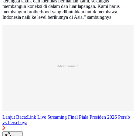
kerangka taktik dan identitas permainan kami, sekaligus
membangun koneksi di dalam dan luar lapangan. Kami harus
membangun brotherhood yang dibutuhkan untuk membawa
Indonesia naik ke level berikutnya di Asia,” sambungnya.
Advertisement
Lanjut Baca:
Link Live Streaming Final Piala Presiden 2026 Persib
vs Persebaya