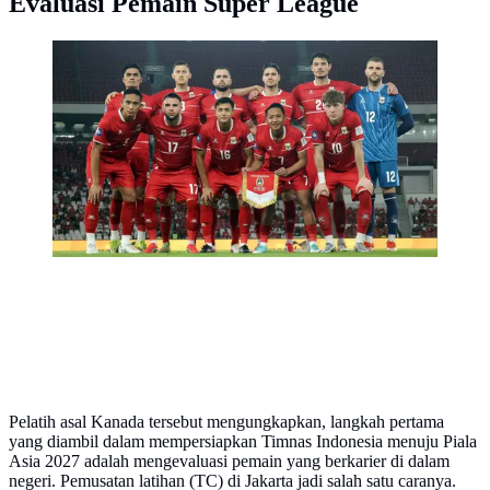
Evaluasi Pemain Super League
Pelatih asal Inggris itu berhasil mempersembahkan
sebuah kemenangan meyakinkan untuk Timnas
Indonesia. Tampak dalam foto, pemain Timnas
Indonesia berfoto bersama jelang melawan Saint Kitts
and Nevis pada ajang FIFA Series 2026 di Stadion
Utama Gelora Bung Karno (SUGBK), Jumat
(27/3/2026) malam WIB. (Bola.com/Abdul Aziz)
Pelatih asal Kanada tersebut mengungkapkan, langkah pertama
yang diambil dalam mempersiapkan Timnas Indonesia menuju Piala
Asia 2027 adalah mengevaluasi pemain yang berkarier di dalam
negeri. Pemusatan latihan (TC) di Jakarta jadi salah satu caranya.