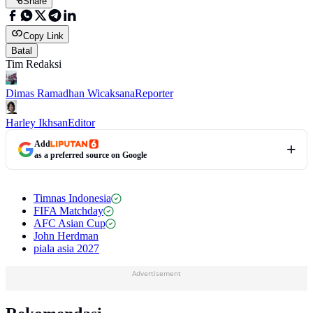
Share
Copy Link
Batal
Tim Redaksi
Dimas Ramadhan Wicaksana
Reporter
Harley Ikhsan
Editor
Add
as a preferred source on Google
Timnas Indonesia
FIFA Matchday
AFC Asian Cup
John Herdman
piala asia 2027
Advertisement