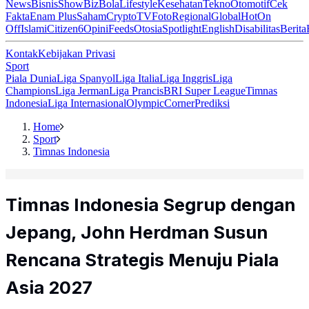
News
Bisnis
ShowBiz
Bola
Lifestyle
Kesehatan
Tekno
Otomotif
Cek
Fakta
Enam Plus
Saham
Crypto
TV
Foto
Regional
Global
Hot
On
Off
Islami
Citizen6
Opini
Feeds
Otosia
Spotlight
English
Disabilitas
Berita
Kontak
Kebijakan Privasi
Sport
Piala Dunia
Liga Spanyol
Liga Italia
Liga Inggris
Liga
Champions
Liga Jerman
Liga Prancis
BRI Super League
Timnas
Indonesia
Liga Internasional
Olympic
Corner
Prediksi
Home
Sport
Timnas Indonesia
Timnas Indonesia Segrup dengan
Jepang, John Herdman Susun
Rencana Strategis Menuju Piala
Asia 2027