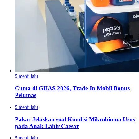
5 menit lalu
Cuma di GIIAS 2026, Trade-In Mobil Bonus
Pelumas
5 menit lalu
Pakar Jelaskan soal Kondisi Mikrobioma Usus
pada Anak Lahir Caesar
5 menit lalu