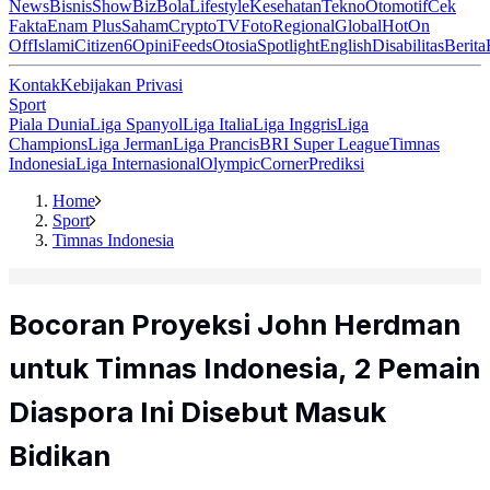
News
Bisnis
ShowBiz
Bola
Lifestyle
Kesehatan
Tekno
Otomotif
Cek
Fakta
Enam Plus
Saham
Crypto
TV
Foto
Regional
Global
Hot
On
Off
Islami
Citizen6
Opini
Feeds
Otosia
Spotlight
English
Disabilitas
Berita
Kontak
Kebijakan Privasi
Sport
Piala Dunia
Liga Spanyol
Liga Italia
Liga Inggris
Liga
Champions
Liga Jerman
Liga Prancis
BRI Super League
Timnas
Indonesia
Liga Internasional
Olympic
Corner
Prediksi
Home
Sport
Timnas Indonesia
Bocoran Proyeksi John Herdman
untuk Timnas Indonesia, 2 Pemain
Diaspora Ini Disebut Masuk
Bidikan