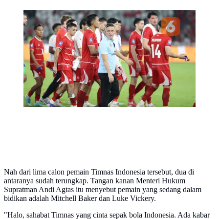
Ekspresi pelatih Timnas Indonesia, John Herdman
(tengah) usai laga final FIFA Series 2026 melawan
Bulgaria di Stadion Utama Gelora Bung Karno
(SUGBK), Jakarta, Senin (30/3/2026) malam WIB.
Timnas Indonesia gagal menjuarai FIFA Series 2026.
(Bola.com/M. Iqbal Ichsan)
Nah dari lima calon pemain Timnas Indonesia tersebut, dua di
antaranya sudah terungkap. Tangan kanan Menteri Hukum
Supratman Andi Agtas itu menyebut pemain yang sedang dalam
bidikan adalah Mitchell Baker dan Luke Vickery.
"Halo, sahabat Timnas yang cinta sepak bola Indonesia. Ada kabar