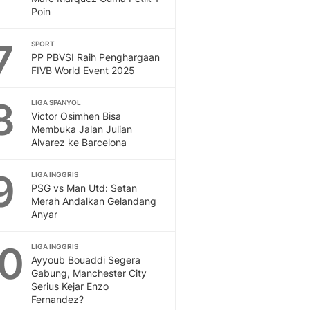
Poin
7
SPORT
PP PBVSI Raih Penghargaan
FIVB World Event 2025
8
LIGA SPANYOL
Victor Osimhen Bisa
Membuka Jalan Julian
Alvarez ke Barcelona
9
LIGA INGGRIS
PSG vs Man Utd: Setan
Merah Andalkan Gelandang
Anyar
10
LIGA INGGRIS
Ayyoub Bouaddi Segera
Gabung, Manchester City
Serius Kejar Enzo
Fernandez?