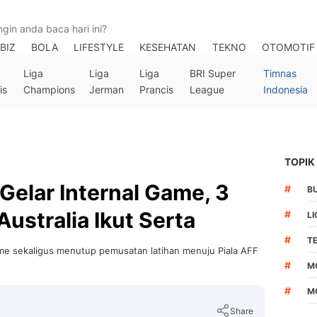
BIZ
BOLA
LIFESTYLE
KESEHATAN
TEKNO
OTOMOTIF
Liga
Liga
Liga
BRI Super
Timnas
is
Champions
Jerman
Prancis
League
Indonesia
TOPIK
Gelar Internal Game, 3
#
B
ustralia Ikut Serta
#
LI
#
T
me sekaligus menutup pemusatan latihan menuju Piala AFF
#
M
#
M
Share