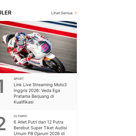
Inspiratif, Unik, Dan M
Hot
ULER
Lihat Semua
Hot Liputan6.com Menya
Dan Terbaru
On Off
On Off Liputan6: Sinop
& Berita Bisnis Digital
Islami
Berita & Kajian Islami
Hikmah - Liputan6
Citizen6
1
SPORT
Berita Citizen6 - Medi
Link Live Streaming Moto3
Liputan6.com
Inggris 2026: Veda Ega
Opini
Pratama Berjuang di
Opini Liputan6: Analis
Kualifikasi
Pandang Dan Perspekti
Feeds
2
OLYMPIC
Feeds Liputan6: Kumpul
6 Atlet Putri dan 12 Putra
Berebut Super Tiket Audisi
Terbaru Harian
Umum PB Djarum 2026 di
Otosia