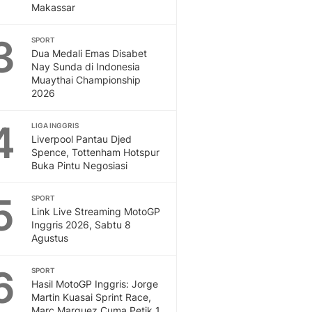
Makassar
Otosia
Spotlight
3
SPORT
Berita Terkini, Kabar Te
Dua Medali Emas Disabet
Dan Dunia - Liputan6.
Nay Sunda di Indonesia
English
Muaythai Championship
2026
Exploring Knowledge, T
En.Liputan6.com
4
LIGA INGGRIS
Disabilitas
Liverpool Pantau Djed
Disabilitas Berita Terkini
Spence, Tottenham Hotspur
Harian, Berita Terbaru,
Buka Pintu Negosiasi
Berita
Berita Hari Ini Politik,
5
SPORT
Health
Link Live Streaming MotoGP
Kabar Berita Terbaru D
Inggris 2026, Sabtu 8
Agustus
Diet, Herbal Terbaik
Sport
6
Berita Bola Terkini, Ja
SPORT
Hasil MotoGP Inggris: Jorge
Klasemen, Hasil Liga
Martin Kuasai Sprint Race,
Marc Marquez Cuma Petik 1