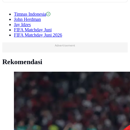
Timnas Indonesia
John Herdman
Jay Idzes
FIFA Matchday Juni
FIFA Matchday Juni 2026
Advertisement
Rekomendasi