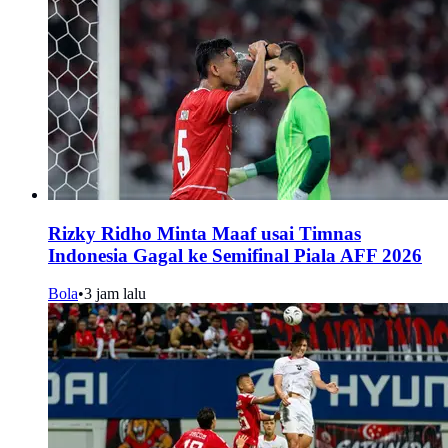
Rizky Ridho Minta Maaf usai Timnas
Indonesia Gagal ke Semifinal Piala AFF 2026
Bola
•
3 jam lalu