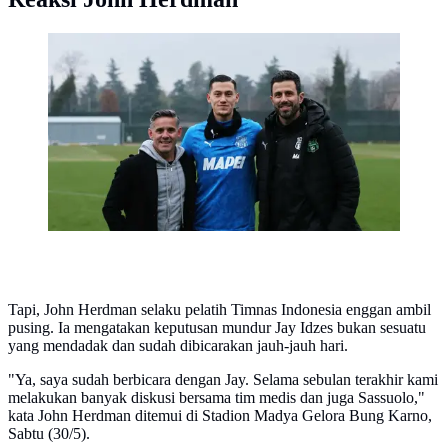
Pelatih Timnas Indonesia, John Herdman (kiri), saat
menyambangi Jay Idzes yang sedang berlatih bersama
Sassuolo. (dok. Sassuolo)
Tapi, John Herdman selaku pelatih Timnas Indonesia enggan ambil
pusing. Ia mengatakan keputusan mundur Jay Idzes bukan sesuatu
yang mendadak dan sudah dibicarakan jauh-jauh hari.
"Ya, saya sudah berbicara dengan Jay. Selama sebulan terakhir kami
melakukan banyak diskusi bersama tim medis dan juga Sassuolo,"
kata John Herdman ditemui di Stadion Madya Gelora Bung Karno,
Sabtu (30/5).