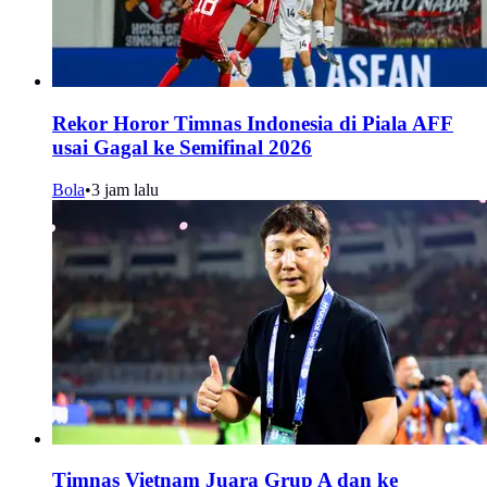
Rekor Horor Timnas Indonesia di Piala AFF
usai Gagal ke Semifinal 2026
Bola
•
3 jam lalu
Timnas Vietnam Juara Grup A dan ke