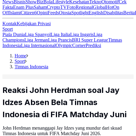
News
Bisnis
ShowBiz
Bola
Lifestyle
Kesehatan
Tekno
Otomotif
Cek
Fakta
Enam Plus
Saham
Crypto
TV
Foto
Regional
Global
Hot
On
Off
Islami
Citizen6
Opini
Feeds
Otosia
Spotlight
English
Disabilitas
Berita
Kontak
Kebijakan Privasi
Sport
Piala Dunia
Liga Spanyol
Liga Italia
Liga Inggris
Liga
Champions
Liga Jerman
Liga Prancis
BRI Super League
Timnas
Indonesia
Liga Internasional
Olympic
Corner
Prediksi
Home
Sport
Timnas Indonesia
Reaksi John Herdman soal Jay
Idzes Absen Bela Timnas
Indonesia di FIFA Matchday Juni
John Herdman menanggapi Jay Idzes yang mundur dari skuad
Timnas Indonesia untuk FIFA Matchday Juni 2026.