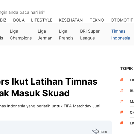
BIZ
BOLA
LIFESTYLE
KESEHATAN
TEKNO
OTOMOTIF
Liga
Liga
Liga
BRI Super
Timnas
is
Champions
Jerman
Prancis
League
Indonesia
TOPIK
rs Ikut Latihan Timnas
#
LI
Tak Masuk Skuad
#
B
#
M
nas Indonesia yang berlatih untuk FIFA Matchday Juni
#
C
#
L
Share