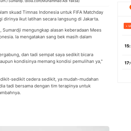
(Purn.) Sumardji. (Bola.com/Muhammad Adi Yaksa)
alam skuad Timnas Indonesia untuk FIFA Matchday
 dirinya ikut latihan secara langsung di Jakarta.
I, Sumardji mengungkap alasan keberadaan Mees
donesia. Ia mengatakan sang bek masih dalam
abung, dan tadi sempat saya sedikit bicara
laupun kondisinya memang kondisi pemulihan ya,"
dikit-sedikit cedera sedikit, ya mudah-mudahan
 dia tadi bersama dengan tim terapinya untuk
tambahnya.