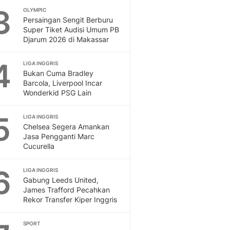
3
OLYMPIC
Otosia
Persaingan Sengit Berburu
Spotlight
Super Tiket Audisi Umum PB
Berita Terkini, Kabar Te
Djarum 2026 di Makassar
Dan Dunia - Liputan6.
English
4
LIGA INGGRIS
Exploring Knowledge, T
Bukan Cuma Bradley
En.Liputan6.com
Barcola, Liverpool Incar
Wonderkid PSG Lain
Disabilitas
Disabilitas Berita Terkini
5
Harian, Berita Terbaru,
LIGA INGGRIS
Chelsea Segera Amankan
Berita
Jasa Pengganti Marc
Berita Hari Ini Politik,
Cucurella
Health
Kabar Berita Terbaru D
6
LIGA INGGRIS
Diet, Herbal Terbaik
Gabung Leeds United,
Sport
James Trafford Pecahkan
Rekor Transfer Kiper Inggris
Berita Bola Terkini, Ja
Klasemen, Hasil Liga
SPORT