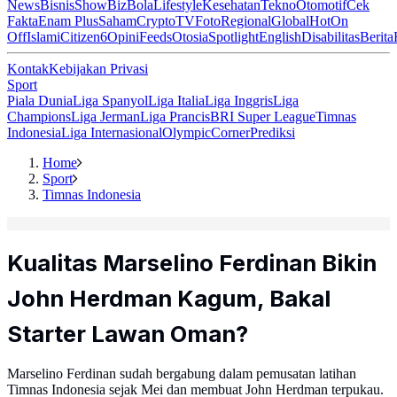
News
Bisnis
ShowBiz
Bola
Lifestyle
Kesehatan
Tekno
Otomotif
Cek
Fakta
Enam Plus
Saham
Crypto
TV
Foto
Regional
Global
Hot
On
Off
Islami
Citizen6
Opini
Feeds
Otosia
Spotlight
English
Disabilitas
Berita
Kontak
Kebijakan Privasi
Sport
Piala Dunia
Liga Spanyol
Liga Italia
Liga Inggris
Liga
Champions
Liga Jerman
Liga Prancis
BRI Super League
Timnas
Indonesia
Liga Internasional
Olympic
Corner
Prediksi
Home
Sport
Timnas Indonesia
Kualitas Marselino Ferdinan Bikin
John Herdman Kagum, Bakal
Starter Lawan Oman?
Marselino Ferdinan sudah bergabung dalam pemusatan latihan
Timnas Indonesia sejak Mei dan membuat John Herdman terpukau.