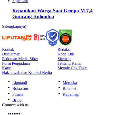
3 jam lalu
Kepanikan Warga Saat Gempa M 7,4
Guncang Kolombia
Selengkapnya
Kontak
Redaksi
Disclaimer
Kode Etik
Pedoman Media Siber
Sitemap
Form Pengaduan
Tentang Kami
Karir
Metode Cek Fakta
Hak Jawab dan Koreksi Berita
Liputan6
Merdeka
Bola.com
Bola.net
Fimela
Kapanlagi
Brilio
Connect with us