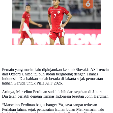
dalam duel FIFA Matchday melawan Chinese Taipei di
Stadion Gelora Bung Tomo, Surabaya, Jumat
(5/9/2025). (Bola.com/Abdul Aziz)
Pemain yang musim lalu dipinjamkan ke klub Slovakia AS Trencin
dari Oxford United itu pun sudah bergabung dengan Timnas
Indonesia. Dia bahkan sudah berada di Jakarta sejak pemusatan
latihan Garuda untuk Piala AFF 2026.
Artinya, Marselino Ferdinan sudah lebih dari sepekan di Jakarta.
Dia telah berlatih dengan Timnas Indonesia besutan John Herdman.
“Marselino Ferdinan bagus banget. Ya, saya sangat terkesan.
Perlahan-lahan, sejak pemusatan latihan bulan Mei kemarin, lalu