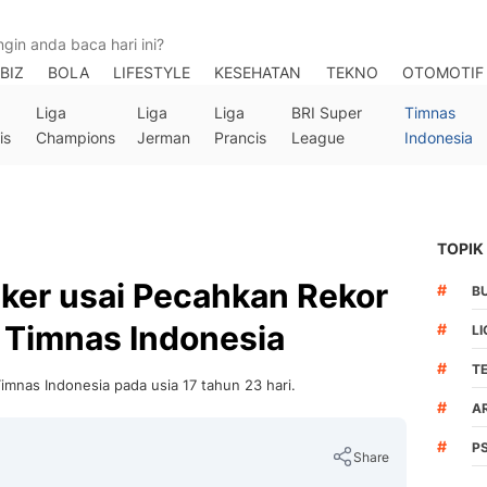
BIZ
BOLA
LIFESTYLE
KESEHATAN
TEKNO
OTOMOTIF
Liga
Liga
Liga
BRI Super
Timnas
is
Champions
Jerman
Prancis
League
Indonesia
TOPIK
ker usai Pecahkan Rekor
#
B
Timnas Indonesia
#
LI
#
T
nas Indonesia pada usia 17 tahun 23 hari.
#
A
#
P
Share