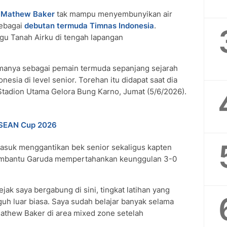
a
Mathew Baker
tak mampu menyembunyikan air
sebagai
debutan termuda
Timnas Indonesia
.
gu Tanah Airku di tengah lapangan
anya sebagai pemain termuda sepanjang sejarah
sia di level senior. Torehan itu didapat saat dia
tadion Utama Gelora Bung Karno, Jumat (5/6/2026).
 ASEAN Cup 2026
asuk menggantikan bek senior sekaligus kapten
membantu Garuda mempertahankan keunggulan 3-0
Sejak saya bergabung di sini, tingkat latihan yang
guh luar biasa. Saya sudah belajar banyak selama
 Mathew Baker di area mixed zone setelah