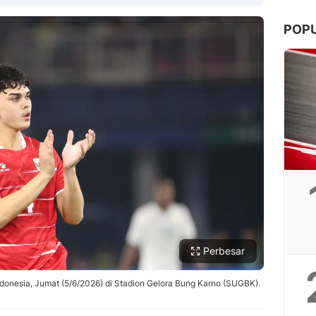
POP
Copy Link
Perbesar
donesia, Jumat (5/6/2026) di Stadion Gelora Bung Karno (SUGBK).