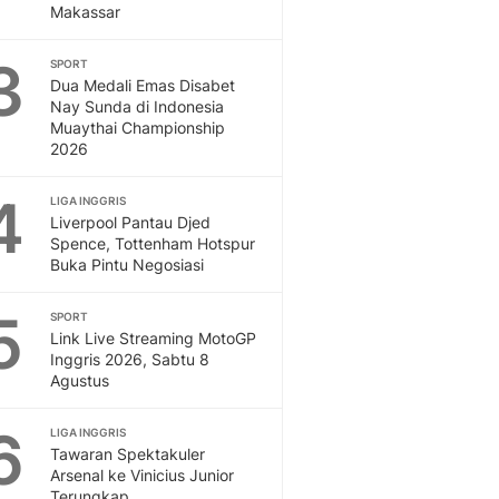
Makassar
Otosia
Spotlight
3
SPORT
Berita Terkini, Kabar Te
Dua Medali Emas Disabet
Dan Dunia - Liputan6.
Nay Sunda di Indonesia
English
Muaythai Championship
2026
Exploring Knowledge, T
En.Liputan6.com
4
LIGA INGGRIS
Disabilitas
Liverpool Pantau Djed
Disabilitas Berita Terkini
Spence, Tottenham Hotspur
Harian, Berita Terbaru,
Buka Pintu Negosiasi
Berita
Berita Hari Ini Politik,
5
SPORT
Health
Link Live Streaming MotoGP
Kabar Berita Terbaru D
Inggris 2026, Sabtu 8
Agustus
Diet, Herbal Terbaik
Sport
6
Berita Bola Terkini, Ja
LIGA INGGRIS
Tawaran Spektakuler
Klasemen, Hasil Liga
Arsenal ke Vinicius Junior
Terungkap