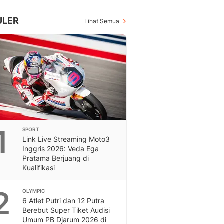
Inspiratif, Unik, Dan M
Hot
ULER
Lihat Semua
Hot Liputan6.com Menya
Dan Terbaru
On Off
On Off Liputan6: Sinop
& Berita Bisnis Digital
Islami
Berita & Kajian Islami
Hikmah - Liputan6
Citizen6
1
SPORT
Berita Citizen6 - Medi
Link Live Streaming Moto3
Liputan6.com
Inggris 2026: Veda Ega
Opini
Pratama Berjuang di
Opini Liputan6: Analis
Kualifikasi
Pandang Dan Perspekti
Feeds
2
OLYMPIC
Feeds Liputan6: Kumpul
6 Atlet Putri dan 12 Putra
Berebut Super Tiket Audisi
Terbaru Harian
Umum PB Djarum 2026 di
Otosia