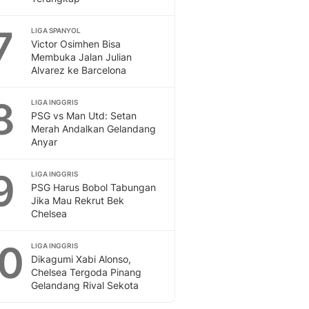
7
LIGA SPANYOL
Victor Osimhen Bisa
Membuka Jalan Julian
Alvarez ke Barcelona
8
LIGA INGGRIS
PSG vs Man Utd: Setan
Merah Andalkan Gelandang
Anyar
9
LIGA INGGRIS
PSG Harus Bobol Tabungan
Jika Mau Rekrut Bek
Chelsea
10
LIGA INGGRIS
Dikagumi Xabi Alonso,
Chelsea Tergoda Pinang
Gelandang Rival Sekota