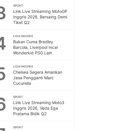
3
SPORT
Otosia
Link Live Streaming MotoGP
Spotlight
Inggris 2026, Bersaing Demi
Berita Terkini, Kabar Te
Tiket Q2
Dan Dunia - Liputan6.
English
4
LIGA INGGRIS
Exploring Knowledge, T
Bukan Cuma Bradley
En.Liputan6.com
Barcola, Liverpool Incar
Wonderkid PSG Lain
Disabilitas
Disabilitas Berita Terkini
5
Harian, Berita Terbaru,
LIGA INGGRIS
Chelsea Segera Amankan
Berita
Jasa Pengganti Marc
Berita Hari Ini Politik,
Cucurella
Health
Kabar Berita Terbaru D
6
SPORT
Diet, Herbal Terbaik
Link Live Streaming Moto3
Sport
Inggris 2026, Veda Ega
Pratama Bidik Q2
Berita Bola Terkini, Ja
Klasemen, Hasil Liga
SPORT