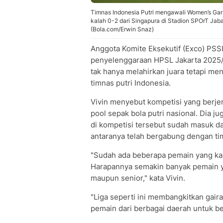
Timnas Indonesia Putri mengawali Women’s Ga
kalah 0-2 dari Singapura di Stadion SPOrT Jab
(Bola.com/Erwin Snaz)
Anggota Komite Eksekutif (Exco) PSS
penyelenggaraan HPSL Jakarta 2025/
tak hanya melahirkan juara tetapi m
timnas putri Indonesia.
Vivin menyebut kompetisi yang berje
pool sepak bola putri nasional. Dia j
di kompetisi tersebut sudah masuk d
antaranya telah bergabung dengan ti
"Sudah ada beberapa pemain yang kam
Harapannya semakin banyak pemain yan
maupun senior," kata Vivin.
"Liga seperti ini membangkitkan gai
pemain dari berbagai daerah untuk ber