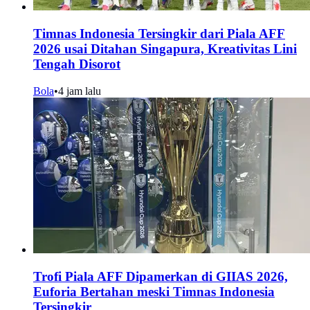
Timnas Indonesia Tersingkir dari Piala AFF
2026 usai Ditahan Singapura, Kreativitas Lini
Tengah Disorot
Bola
•
4 jam lalu
Trofi Piala AFF Dipamerkan di GIIAS 2026,
Euforia Bertahan meski Timnas Indonesia
Tersingkir