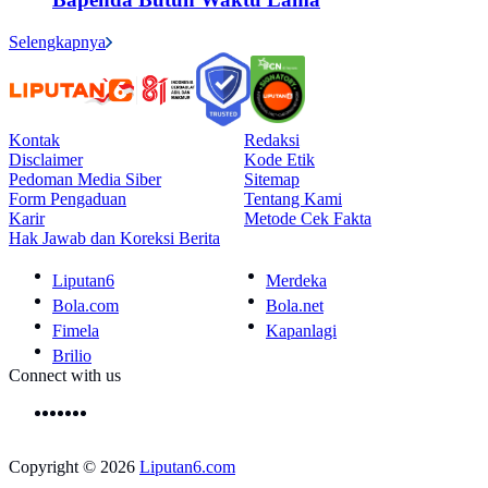
Selengkapnya
Kontak
Redaksi
Disclaimer
Kode Etik
Pedoman Media Siber
Sitemap
Form Pengaduan
Tentang Kami
Karir
Metode Cek Fakta
Hak Jawab dan Koreksi Berita
Liputan6
Merdeka
Bola.com
Bola.net
Fimela
Kapanlagi
Brilio
Connect with us
Copyright © 2026
Liputan6.com