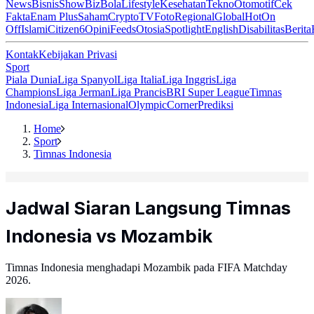
News
Bisnis
ShowBiz
Bola
Lifestyle
Kesehatan
Tekno
Otomotif
Cek
Fakta
Enam Plus
Saham
Crypto
TV
Foto
Regional
Global
Hot
On
Off
Islami
Citizen6
Opini
Feeds
Otosia
Spotlight
English
Disabilitas
Berita
Kontak
Kebijakan Privasi
Sport
Piala Dunia
Liga Spanyol
Liga Italia
Liga Inggris
Liga
Champions
Liga Jerman
Liga Prancis
BRI Super League
Timnas
Indonesia
Liga Internasional
Olympic
Corner
Prediksi
Home
Sport
Timnas Indonesia
Jadwal Siaran Langsung Timnas
Indonesia vs Mozambik
Timnas Indonesia menghadapi Mozambik pada FIFA Matchday
2026.