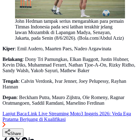
John Hedman tampak serius mengarahkan para pemain
Timnas Indonesia pada sesi latihan terakhir jelang
lawan Mozambik di Lapangan Madya, Senayan,
Jakarta, pada Senin (8/6/2026). (Bola.com/Abdul Aziz)
Kiper
: Emil Audero, Maarten Paes, Nadeo Argawinata
Belakang
: Dony Tri Pamungkas, Elkan Baggott, Justin Hubner,
Kevin Diks, Muhammad Ferarri, Nathan Tjoe-A-On, Rizky Ridho,
Sandy Walsh, Yakob Sayuri, Mathew Baker
Tengah
: Calvin Verdonk, Ivar Jenner, Joey Pelupessy, Rayhan
Hannan
Depan
: Beckham Putra, Mauro Zijlstra, Ole Romeny, Ragnar
Oratmangoen, Saddil Ramdani, Marselino Ferdinan
Lanjut Baca:
Link Live Streaming Moto3 Inggris 2026: Veda Ega
Pratama Berjuang di Kualifikasi
Share