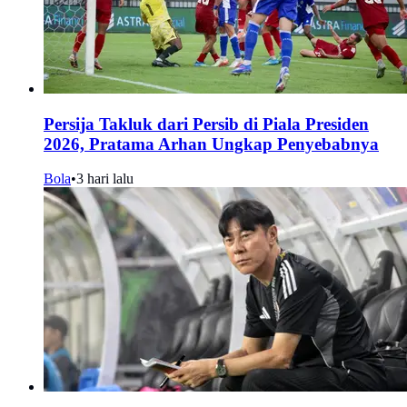
Persija Takluk dari Persib di Piala Presiden
2026, Pratama Arhan Ungkap Penyebabnya
Bola
•
3 hari lalu