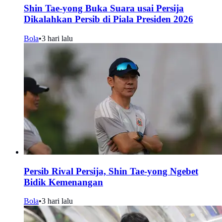
Shin Tae-yong Buka Suara usai Persija
Dikalahkan Persib di Piala Presiden 2026
Bola
•
3 hari lalu
Persib Rival Persija, Shin Tae-yong Ngebet
Bidik Kemenangan
Bola
•
3 hari lalu