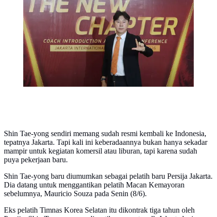
kepala Persija yang baru di Jakarta International
Stadium, Senin (8/6/2026) siang WIB. (Bola.com/M
Iqbal Ichsan)
Shin Tae-yong sendiri memang sudah resmi kembali ke Indonesia,
tepatnya Jakarta. Tapi kali ini keberadaannya bukan hanya sekadar
mampir untuk kegiatan komersil atau liburan, tapi karena sudah
puya pekerjaan baru.
Shin Tae-yong baru diumumkan sebagai pelatih baru Persija Jakarta.
Dia datang untuk menggantikan pelatih Macan Kemayoran
sebelumnya, Mauricio Souza pada Senin (8/6).
Eks pelatih Timnas Korea Selatan itu dikontrak tiga tahun oleh