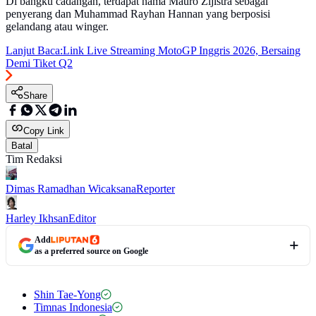
Di bangku cadangan, terdapat nama Mauro Zijlstra sebagai
penyerang dan Muhammad Rayhan Hannan yang berposisi
gelandang atau winger.
Lanjut Baca:
Link Live Streaming MotoGP Inggris 2026, Bersaing
Demi Tiket Q2
Share
Copy Link
Batal
Tim Redaksi
Dimas Ramadhan Wicaksana
Reporter
Harley Ikhsan
Editor
Add
as a preferred source on Google
Shin Tae-Yong
Timnas Indonesia