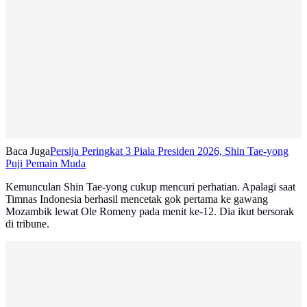
Baca Juga
Persija Peringkat 3 Piala Presiden 2026, Shin Tae-yong
Puji Pemain Muda
Kemunculan Shin Tae-yong cukup mencuri perhatian. Apalagi saat
Timnas Indonesia berhasil mencetak gok pertama ke gawang
Mozambik lewat Ole Romeny pada menit ke-12. Dia ikut bersorak
di tribune.