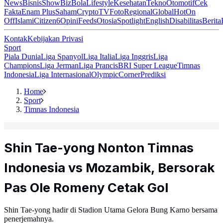
News
Bisnis
ShowBiz
Bola
Lifestyle
Kesehatan
Tekno
Otomotif
Cek
Fakta
Enam Plus
Saham
Crypto
TV
Foto
Regional
Global
Hot
On
Off
Islami
Citizen6
Opini
Feeds
Otosia
Spotlight
English
Disabilitas
Berita
Kontak
Kebijakan Privasi
Sport
Piala Dunia
Liga Spanyol
Liga Italia
Liga Inggris
Liga
Champions
Liga Jerman
Liga Prancis
BRI Super League
Timnas
Indonesia
Liga Internasional
Olympic
Corner
Prediksi
Home
Sport
Timnas Indonesia
Shin Tae-yong Nonton Timnas
Indonesia vs Mozambik, Bersorak
Pas Ole Romeny Cetak Gol
Shin Tae-yong hadir di Stadion Utama Gelora Bung Karno bersama
penerjemahnya.