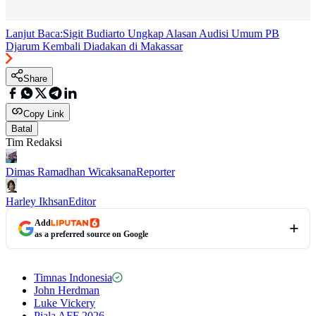
Lanjut Baca:
Sigit Budiarto Ungkap Alasan Audisi Umum PB
Djarum Kembali Diadakan di Makassar
Share
Copy Link
Batal
Tim Redaksi
Dimas Ramadhan Wicaksana
Reporter
Harley Ikhsan
Editor
Add
as a preferred source on Google
Timnas Indonesia
John Herdman
Luke Vickery
Piala AFF 2026