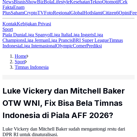
News
Bisnis
ShowBiz
Bola
Lifestyle
Kesehatan
Tekno
Otomotif
Cek
Fakta
Enam
Plus
Saham
Crypto
TV
Foto
Regional
Global
Hot
Islami
Citizen6
Opini
Fee
Kontak
Kebijakan Privasi
Sport
Piala Dunia
Liga Spanyol
Liga Italia
Liga Inggris
Liga
Champions
Liga Jerman
Liga Prancis
BRI Super League
Timnas
Indonesia
Liga Internasional
Olympic
Corner
Prediksi
Home
Sport
Timnas Indonesia
Luke Vickery dan Mitchell Baker
OTW WNI, Fix Bisa Bela Timnas
Indonesia di Piala AFF 2026?
Luke Vickery dan Mitchell Baker sudah mengantongi restu dari
DPR RI untuk dinaturalisasi.