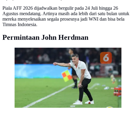
Piala AFF 2026 dijadwalkan bergulir pada 24 Juli hingga 26
Agustus mendatang. Artinya masih ada lebih dari satu bulan untuk
mereka menyelesaikan segala prosesnya jadi WNI dan bisa bela
Timnas Indonesia.
Permintaan John Herdman
Pelatih Timnas Indonesia, John Herdman, saat
memimpin timnya meraih kemenangan 4-0 atas Saint
Kitts and Nevis pada laga FIFA Series 2026 di Stadion
Utama Gelora Bung Karno (SUGBK), Jakarta, Jumat
(27/03/2026) malam WIB. (Bola.com/M. Iqbal Ichsan)