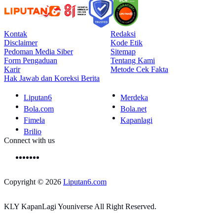
Kontak
Redaksi
Disclaimer
Kode Etik
Pedoman Media Siber
Sitemap
Form Pengaduan
Tentang Kami
Karir
Metode Cek Fakta
Hak Jawab dan Koreksi Berita
Liputan6
Merdeka
Bola.com
Bola.net
Fimela
Kapanlagi
Brilio
Connect with us
Copyright © 2026
Liputan6.com
KLY KapanLagi Youniverse All Right Reserved.