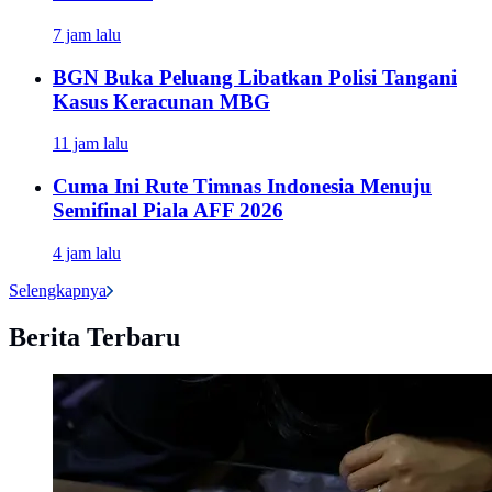
7 jam lalu
BGN Buka Peluang Libatkan Polisi Tangani
Kasus Keracunan MBG
11 jam lalu
Cuma Ini Rute Timnas Indonesia Menuju
Semifinal Piala AFF 2026
4 jam lalu
Selengkapnya
Berita Terbaru