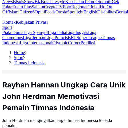
News
Bisnis
ShowBiz
Bola
Lifestyle
Kesehatan
Tekno
Otomotif
Cek
Fakta
Enam Plus
Saham
Crypto
TV
Foto
Regional
Global
Hot
On
Off
Islami
Citizen6
Opini
Feeds
Otosia
Spotlight
English
Disabilitas
Berita
Kontak
Kebijakan Privasi
Sport
Piala Dunia
Liga Spanyol
Liga Italia
Liga Inggris
Liga
Champions
Liga Jerman
Liga Prancis
BRI Super League
Timnas
Indonesia
Liga Internasional
Olympic
Corner
Prediksi
Home
Sport
Timnas Indonesia
Rayhan Hannan Ungkap Cara Unik
John Herdman Memotivasi
Pemain Timnas Indonesia
John Herdman mengingatkan target timnas Indonesia kepada
pemain.