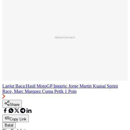
Advertisement
Lanjut Baca:
Hasil MotoGP Inggris: Jorge Martin Kuasai Sprint
Race, Marc Marquez Cuma Petik 1 Poin
Share
Copy Link
Batal