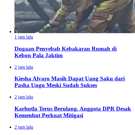
1 jam lalu
Dugaan Penyebab Kebakaran Rumah di
Kebon Pala Jaktim
2 jam lalu
Kiesha Alvaro Masih Dapat Uang Saku dari
Pasha Ungu Meski Sudah Sukses
2 jam lalu
Karhutla Terus Berulang, Anggota DPR Desak
Kemenhut Perkuat Mitigasi
2 jam lalu