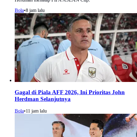
Bola
•
8 jam lalu
Gagal di Piala AFF 2026, Ini Prioritas John
Herdman Selanjutnya
Bola
•
11 jam lalu