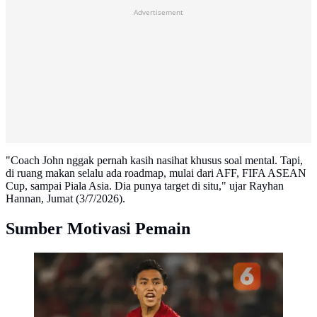
Advertisement
"Coach John nggak pernah kasih nasihat khusus soal mental. Tapi,
di ruang makan selalu ada roadmap, mulai dari AFF, FIFA ASEAN
Cup, sampai Piala Asia. Dia punya target di situ," ujar Rayhan
Hannan, Jumat (3/7/2026).
Sumber Motivasi Pemain
Selebrasi Rayhan Hanan usai berhasil mengeksekusi
tendangan pinalti melawan Thailand pada babak
semifinal Piala AFF U-23 di Stadion Utama Gelora
Bung Karno, Jakarta, Jumat (25/7/2025).
(Bola.com/Abdul Aziz)