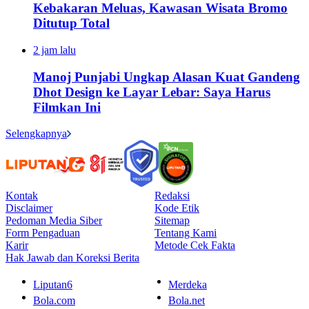
Kebakaran Meluas, Kawasan Wisata Bromo
Ditutup Total
2 jam lalu
Manoj Punjabi Ungkap Alasan Kuat Gandeng
Dhot Design ke Layar Lebar: Saya Harus
Filmkan Ini
Selengkapnya
Kontak
Redaksi
Disclaimer
Kode Etik
Pedoman Media Siber
Sitemap
Form Pengaduan
Tentang Kami
Karir
Metode Cek Fakta
Hak Jawab dan Koreksi Berita
Liputan6
Merdeka
Bola.com
Bola.net