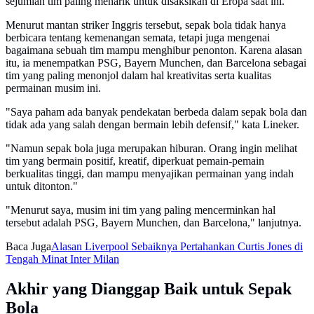
sejumlah tim paling menarik untuk disaksikan di Eropa saat ini.
Menurut mantan striker Inggris tersebut, sepak bola tidak hanya
berbicara tentang kemenangan semata, tetapi juga mengenai
bagaimana sebuah tim mampu menghibur penonton. Karena alasan
itu, ia menempatkan PSG, Bayern Munchen, dan Barcelona sebagai
tim yang paling menonjol dalam hal kreativitas serta kualitas
permainan musim ini.
"Saya paham ada banyak pendekatan berbeda dalam sepak bola dan
tidak ada yang salah dengan bermain lebih defensif," kata Lineker.
"Namun sepak bola juga merupakan hiburan. Orang ingin melihat
tim yang bermain positif, kreatif, diperkuat pemain-pemain
berkualitas tinggi, dan mampu menyajikan permainan yang indah
untuk ditonton."
"Menurut saya, musim ini tim yang paling mencerminkan hal
tersebut adalah PSG, Bayern Munchen, dan Barcelona," lanjutnya.
Baca Juga
Alasan Liverpool Sebaiknya Pertahankan Curtis Jones di
Tengah Minat Inter Milan
Akhir yang Dianggap Baik untuk Sepak
Bola