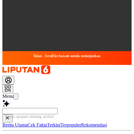
Iklan - Scroll ke bawah untuk melanjutkan
Menu
Tanya apapun tentang artikel ini...
Berita Utama
Cek Fakta
Terkini
Terpopuler
Rekomendasi