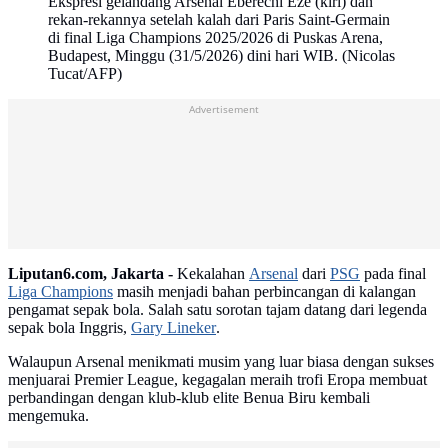
Ekspresi gelandang Arsenal Eberechi Eze (kiri) dan
rekan-rekannya setelah kalah dari Paris Saint-Germain
di final Liga Champions 2025/2026 di Puskas Arena,
Budapest, Minggu (31/5/2026) dini hari WIB. (Nicolas
Tucat/AFP)
Advertisement
Liputan6.com, Jakarta -
Kekalahan
Arsenal
dari
PSG
pada final
Liga Champions
masih menjadi bahan perbincangan di kalangan
pengamat sepak bola. Salah satu sorotan tajam datang dari legenda
sepak bola Inggris,
Gary Lineker
.
Walaupun Arsenal menikmati musim yang luar biasa dengan sukses
menjuarai Premier League, kegagalan meraih trofi Eropa membuat
perbandingan dengan klub-klub elite Benua Biru kembali
mengemuka.