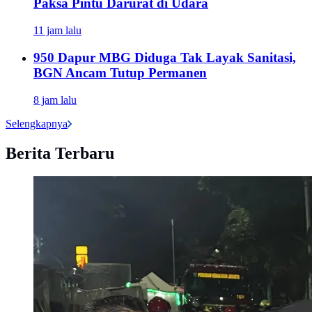
Paksa Pintu Darurat di Udara
11 jam lalu
950 Dapur MBG Diduga Tak Layak Sanitasi,
BGN Ancam Tutup Permanen
8 jam lalu
Selengkapnya
Berita Terbaru