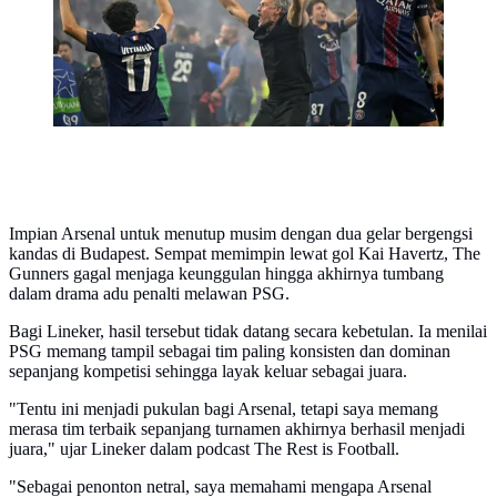
Impian Arsenal untuk menutup musim dengan dua gelar bergengsi
kandas di Budapest. Sempat memimpin lewat gol Kai Havertz, The
Gunners gagal menjaga keunggulan hingga akhirnya tumbang
dalam drama adu penalti melawan PSG.
Bagi Lineker, hasil tersebut tidak datang secara kebetulan. Ia menilai
PSG memang tampil sebagai tim paling konsisten dan dominan
sepanjang kompetisi sehingga layak keluar sebagai juara.
"Tentu ini menjadi pukulan bagi Arsenal, tetapi saya memang
merasa tim terbaik sepanjang turnamen akhirnya berhasil menjadi
juara," ujar Lineker dalam podcast The Rest is Football.
"Sebagai penonton netral, saya memahami mengapa Arsenal