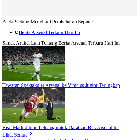
Anda Sedang Mengikuti Pembahasan Seputar
Berita Arsenal Terbaru Hari Ini
Simak Artikel Lain Tentang Berita Arsenal Terbaru Hari Ini
Tawaran Spektakuler Arsenal ke Vinicius Junior Terungkap
Real Madrid Intip Peluang untuk Daratkan Bek Arsenal Ini
Lihat Semua