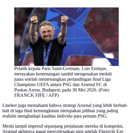
Pelatih kepala Paris Saint-Germain, Luis Enrique,
merayakan kemenangan sambil mengenakan medali
juara setelah memenangkan pertandingan final Liga
Champions UEFA antara PSG dan Arsenal FC di
Puskas Arena, Budapest, pada 30 Mei 2026. (Foto:
FRANCK FIFE / AFP)
Lineker juga memahami bahwa strategi Arsenal yang lebih berhati-
hati di laga final kemungkinan merupakan pilihan yang paling
realistis menghadapi kualitas individu para pemain PSG.
Meski tampil impresif sepanjang perjalanan mereka di kompetisi,
Arsenal akhirnya gagal menyelesaikan misi setelah Eberechi Eze