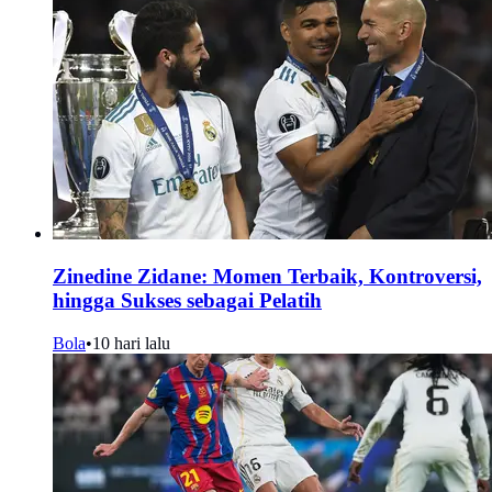
Zinedine Zidane: Momen Terbaik, Kontroversi,
hingga Sukses sebagai Pelatih
Bola
•
10 hari lalu