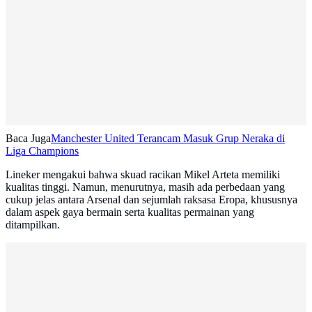
Baca Juga
Manchester United Terancam Masuk Grup Neraka di
Liga Champions
Lineker mengakui bahwa skuad racikan Mikel Arteta memiliki
kualitas tinggi. Namun, menurutnya, masih ada perbedaan yang
cukup jelas antara Arsenal dan sejumlah raksasa Eropa, khususnya
dalam aspek gaya bermain serta kualitas permainan yang
ditampilkan.