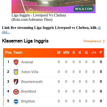
Liga Inggris - Liverpool Vs Chelsea
(Bola.com/Adreanus Titus)
Link live streaming Liga Inggris Liverpool vs Chelsea, klik
di
sini...