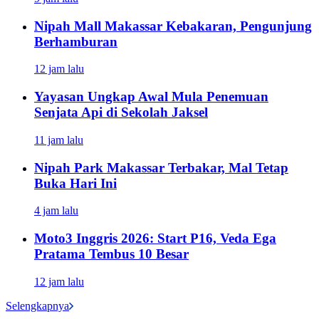
Nipah Mall Makassar Kebakaran, Pengunjung
Berhamburan
12 jam lalu
Yayasan Ungkap Awal Mula Penemuan
Senjata Api di Sekolah Jaksel
11 jam lalu
Nipah Park Makassar Terbakar, Mal Tetap
Buka Hari Ini
4 jam lalu
Moto3 Inggris 2026: Start P16, Veda Ega
Pratama Tembus 10 Besar
12 jam lalu
Selengkapnya