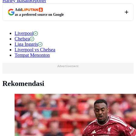
Harley Ikhsan
Reporter
Add
as a preferred source on Google
Liverpool
Chelsea
Liga Inggris
Liverpool vs Chelsea
Tempat Menonton
Advertisement
Rekomendasi