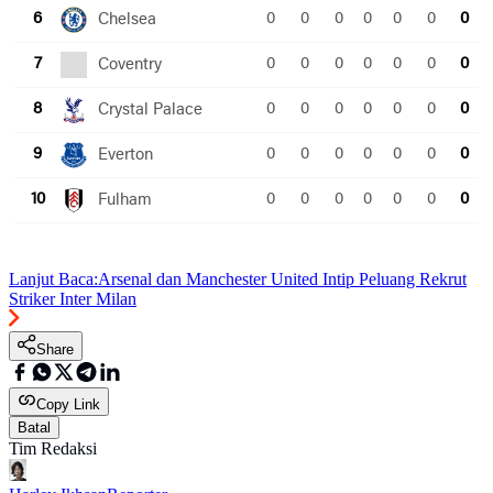
Lanjut Baca:
Arsenal dan Manchester United Intip Peluang Rekrut
Striker Inter Milan
Share
Copy Link
Batal
Tim Redaksi