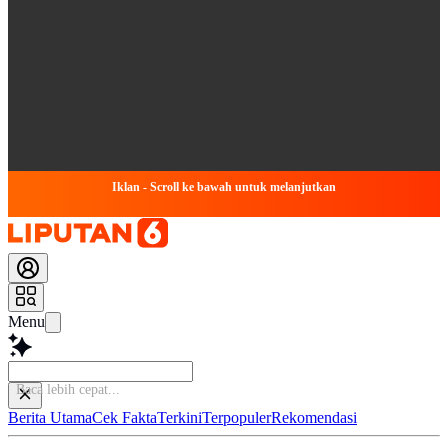
Iklan - Scroll ke bawah untuk melanjutkan
Menu
Simp
Berita Utama
Cek Fakta
Terkini
Terpopuler
Rekomendasi