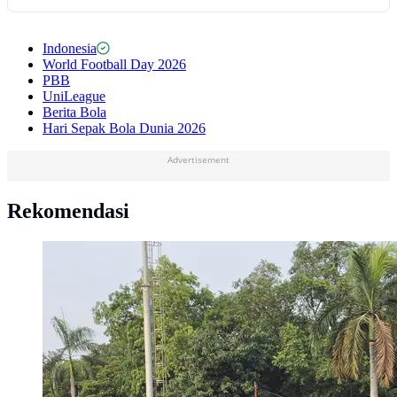
Indonesia
World Football Day 2026
PBB
UniLeague
Berita Bola
Hari Sepak Bola Dunia 2026
Advertisement
Rekomendasi