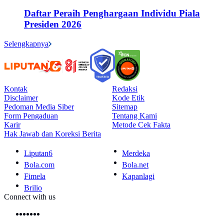
Daftar Peraih Penghargaan Individu Piala
Presiden 2026
Selengkapnya
Kontak
Redaksi
Disclaimer
Kode Etik
Pedoman Media Siber
Sitemap
Form Pengaduan
Tentang Kami
Karir
Metode Cek Fakta
Hak Jawab dan Koreksi Berita
Liputan6
Merdeka
Bola.com
Bola.net
Fimela
Kapanlagi
Brilio
Connect with us