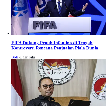
FIFA Dukung Penuh Infantino di Tengah
Kontroversi Rencana Penjualan Piala Dunia
Bola
•
1 hari lalu