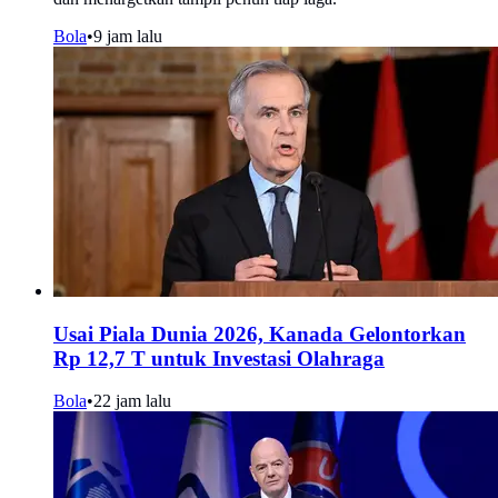
Bola
•
9 jam lalu
Usai Piala Dunia 2026, Kanada Gelontorkan
Rp 12,7 T untuk Investasi Olahraga
Bola
•
22 jam lalu