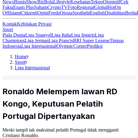
News
Bisnis
ShowBiz
Bola
Lifestyle
Kesehatan
Tekno
Otomotif
Cek
Fakta
Enam Plus
Saham
Crypto
TV
Foto
Regional
Global
Hot
On
Off
Islami
Citizen6
Opini
Feeds
Otosia
Spotlight
English
Disabilitas
Berita
Kontak
Kebijakan Privasi
Sport
Piala Dunia
Liga Spanyol
Liga Italia
Liga Inggris
Liga
Champions
Liga Jerman
Liga Prancis
BRI Super League
Timnas
Indonesia
Liga Internasional
Olympic
Corner
Prediksi
Home
Sport
Liga Internasional
Ronaldo Melempem lawan RD
Kongo, Keputusan Pelatih
Portugal Dipertanyakan
Meski tampil tak maksimal pelatih Portugal tidak mengganti
Cristiano Ronaldo.