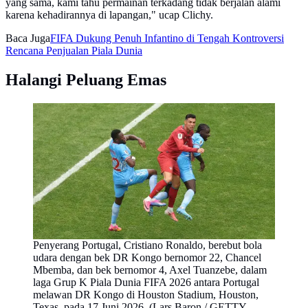
yang sama, kami tahu permainan terkadang tidak berjalan alami
karena kehadirannya di lapangan," ucap Clichy.
Baca Juga
FIFA Dukung Penuh Infantino di Tengah Kontroversi
Rencana Penjualan Piala Dunia
Halangi Peluang Emas
Penyerang Portugal, Cristiano Ronaldo, berebut bola
udara dengan bek DR Kongo bernomor 22, Chancel
Mbemba, dan bek bernomor 4, Axel Tuanzebe, dalam
laga Grup K Piala Dunia FIFA 2026 antara Portugal
melawan DR Kongo di Houston Stadium, Houston,
Texas, pada 17 Juni 2026. (Lars Baron / GETTY