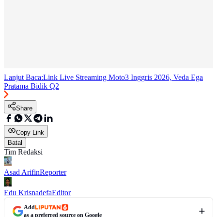
Lanjut Baca:
Link Live Streaming Moto3 Inggris 2026, Veda Ega
Pratama Bidik Q2
Share
Copy Link
Batal
Tim Redaksi
Asad Arifin
Reporter
Edu Krisnadefa
Editor
Add
as a preferred source on Google