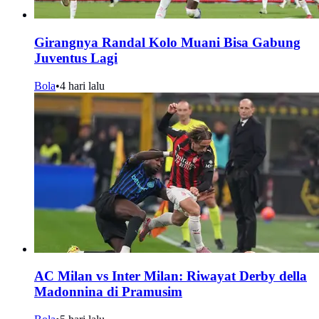
Girangnya Randal Kolo Muani Bisa Gabung
Juventus Lagi
Bola
•
4 hari lalu
AC Milan vs Inter Milan: Riwayat Derby della
Madonnina di Pramusim