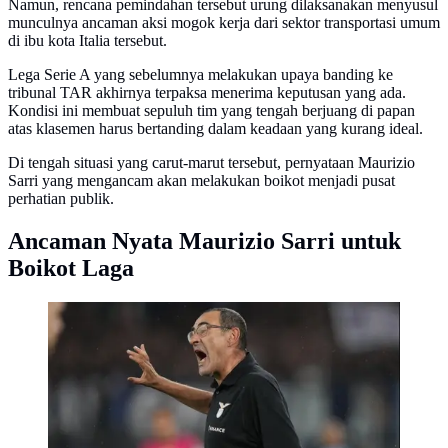
Namun, rencana pemindahan tersebut urung dilaksanakan menyusul
munculnya ancaman aksi mogok kerja dari sektor transportasi umum
di ibu kota Italia tersebut.
Lega Serie A yang sebelumnya melakukan upaya banding ke
tribunal TAR akhirnya terpaksa menerima keputusan yang ada.
Kondisi ini membuat sepuluh tim yang tengah berjuang di papan
atas klasemen harus bertanding dalam keadaan yang kurang ideal.
Di tengah situasi yang carut-marut tersebut, pernyataan Maurizio
Sarri yang mengancam akan melakukan boikot menjadi pusat
perhatian publik.
Ancaman Nyata Maurizio Sarri untuk
Boikot Laga
Pelatih Lazio Maurizio Sarri juga mendapatkan kartu
kuning dari wasit pada menit ke-90 saat timnya
melawan Napoli. (AP Photo/Andrew Medichini)