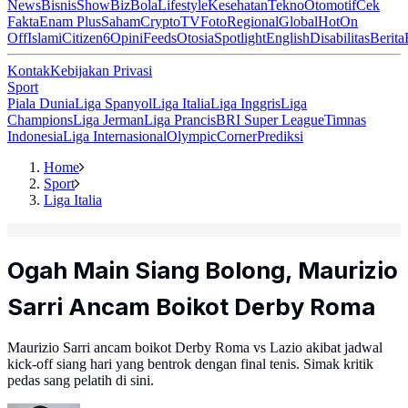
News
Bisnis
ShowBiz
Bola
Lifestyle
Kesehatan
Tekno
Otomotif
Cek
Fakta
Enam Plus
Saham
Crypto
TV
Foto
Regional
Global
Hot
On
Off
Islami
Citizen6
Opini
Feeds
Otosia
Spotlight
English
Disabilitas
Berita
Kontak
Kebijakan Privasi
Sport
Piala Dunia
Liga Spanyol
Liga Italia
Liga Inggris
Liga
Champions
Liga Jerman
Liga Prancis
BRI Super League
Timnas
Indonesia
Liga Internasional
Olympic
Corner
Prediksi
Home
Sport
Liga Italia
Ogah Main Siang Bolong, Maurizio
Sarri Ancam Boikot Derby Roma
Maurizio Sarri ancam boikot Derby Roma vs Lazio akibat jadwal
kick-off siang hari yang bentrok dengan final tenis. Simak kritik
pedas sang pelatih di sini.