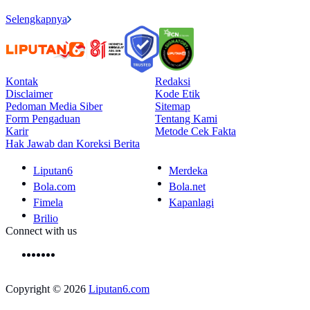
Selengkapnya
Kontak
Redaksi
Disclaimer
Kode Etik
Pedoman Media Siber
Sitemap
Form Pengaduan
Tentang Kami
Karir
Metode Cek Fakta
Hak Jawab dan Koreksi Berita
Liputan6
Merdeka
Bola.com
Bola.net
Fimela
Kapanlagi
Brilio
Connect with us
Copyright © 2026
Liputan6.com