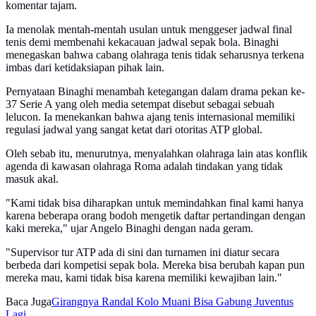
komentar tajam.
Ia menolak mentah-mentah usulan untuk menggeser jadwal final
tenis demi membenahi kekacauan jadwal sepak bola. Binaghi
menegaskan bahwa cabang olahraga tenis tidak seharusnya terkena
imbas dari ketidaksiapan pihak lain.
Pernyataan Binaghi menambah ketegangan dalam drama pekan ke-
37 Serie A yang oleh media setempat disebut sebagai sebuah
lelucon. Ia menekankan bahwa ajang tenis internasional memiliki
regulasi jadwal yang sangat ketat dari otoritas ATP global.
Oleh sebab itu, menurutnya, menyalahkan olahraga lain atas konflik
agenda di kawasan olahraga Roma adalah tindakan yang tidak
masuk akal.
"Kami tidak bisa diharapkan untuk memindahkan final kami hanya
karena beberapa orang bodoh mengetik daftar pertandingan dengan
kaki mereka," ujar Angelo Binaghi dengan nada geram.
"Supervisor tur ATP ada di sini dan turnamen ini diatur secara
berbeda dari kompetisi sepak bola. Mereka bisa berubah kapan pun
mereka mau, kami tidak bisa karena memiliki kewajiban lain."
Baca Juga
Girangnya Randal Kolo Muani Bisa Gabung Juventus
Lagi