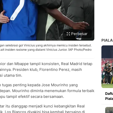
Perbesar
PIALA
an selebrasi gol Vinicius yang akhirnya memicu insiden tersebut.
ait insiden rasisme yang dialami Vinicius Junior. (AP Photo/Pedro
nior dan Mbappe tampil konsisten, Real Madrid tetap
ainnya. Presiden klub, Florentino Perez, masih
i utama tim.
n tugas penting kepada Jose Mourinho yang
depan. Mourinho diminta menemukan formula terbaik
Daft
pu tampil efektif secara bersamaan.
Pial
ar itu dianggap menjadi kunci kebangkitan Real
ik, Los Blancos diyakini bisa kembali bersaing di