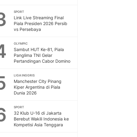
Otosia
3
SPORT
Spotlight
Link Live Streaming Final
Berita Terkini, Kabar Te
Piala Presiden 2026 Persib
Dan Dunia - Liputan6.
vs Persebaya
English
Exploring Knowledge, T
4
OLYMPIC
En.Liputan6.com
Sambut HUT Ke-81, Piala
Panglima TNI Gelar
Disabilitas
Pertandingan Cabor Domino
Disabilitas Berita Terkini
Harian, Berita Terbaru,
5
LIGA INGGRIS
Berita
Manchester City Pinang
Berita Hari Ini Politik,
Kiper Argentina di Piala
Health
Dunia 2026
Kabar Berita Terbaru D
Diet, Herbal Terbaik
6
SPORT
Sport
32 Klub U-16 di Jakarta
Berebut Wakili Indonesia ke
Berita Bola Terkini, Ja
Kompetisi Asia Tenggara
Klasemen, Hasil Liga