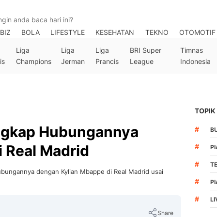
BIZ
BOLA
LIFESTYLE
KESEHATAN
TEKNO
OTOMOTIF
Liga
Liga
Liga
BRI Super
Timnas
is
Champions
Jerman
Prancis
League
Indonesia
TOPIK
Ungkap Hubungannya
#
B
 Real Madrid
#
PI
#
T
hubungannya dengan Kylian Mbappe di Real Madrid usai
#
PI
#
LI
Share