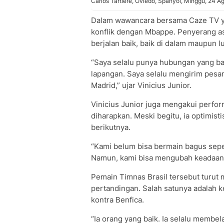
Carlos Tartiere, Oviedo, Spanyol, Minggu, 24 A
Dalam wawancara bersama Caze TV ya
konflik dengan Mbappe. Penyerang as
berjalan baik, baik di dalam maupun l
“Saya selalu punya hubungan yang ba
lapangan. Saya selalu mengirim pesa
Madrid,” ujar Vinicius Junior.
Vinicius Junior juga mengakui perfo
diharapkan. Meski begitu, ia optimis
berikutnya.
“Kami belum bisa bermain bagus sepe
Namun, kami bisa mengubah keadaan itu
Pemain Timnas Brasil tersebut turu
pertandingan. Salah satunya adalah k
kontra Benfica.
“Ia orang yang baik. Ia selalu membe