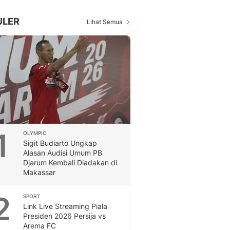
Inspiratif, Unik, Dan M
Hot
ULER
Lihat Semua
Hot Liputan6.com Menya
Dan Terbaru
On Off
On Off Liputan6: Sinop
& Berita Bisnis Digital
Islami
Berita & Kajian Islami
Hikmah - Liputan6
Citizen6
1
OLYMPIC
Berita Citizen6 - Medi
Sigit Budiarto Ungkap
Liputan6.com
Alasan Audisi Umum PB
Opini
Djarum Kembali Diadakan di
Opini Liputan6: Analis
Makassar
Pandang Dan Perspekti
Feeds
2
SPORT
Feeds Liputan6: Kumpul
Link Live Streaming Piala
Presiden 2026 Persija vs
Terbaru Harian
Arema FC
Otosia