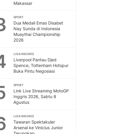
Makassar
Otosia
Spotlight
3
SPORT
Berita Terkini, Kabar Te
Dua Medali Emas Disabet
Dan Dunia - Liputan6.
Nay Sunda di Indonesia
English
Muaythai Championship
2026
Exploring Knowledge, T
En.Liputan6.com
4
LIGA INGGRIS
Disabilitas
Liverpool Pantau Djed
Disabilitas Berita Terkini
Spence, Tottenham Hotspur
Harian, Berita Terbaru,
Buka Pintu Negosiasi
Berita
Berita Hari Ini Politik,
5
SPORT
Health
Link Live Streaming MotoGP
Kabar Berita Terbaru D
Inggris 2026, Sabtu 8
Agustus
Diet, Herbal Terbaik
Sport
6
Berita Bola Terkini, Ja
LIGA INGGRIS
Tawaran Spektakuler
Klasemen, Hasil Liga
Arsenal ke Vinicius Junior
Terungkap