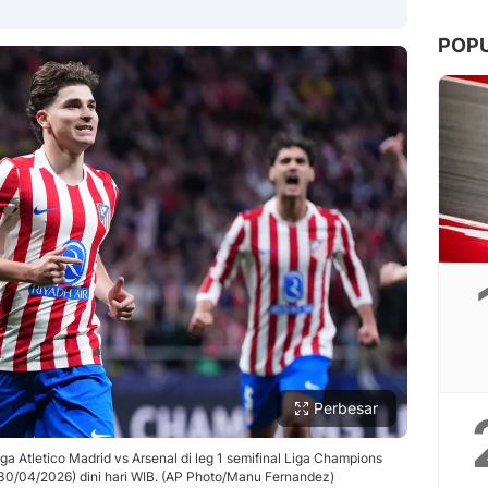
POP
Copy Link
Perbesar
aga Atletico Madrid vs Arsenal di leg 1 semifinal Liga Champions
(30/04/2026) dini hari WIB. (AP Photo/Manu Fernandez)