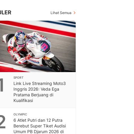
Inspiratif, Unik, Dan M
Hot
ULER
Lihat Semua
Hot Liputan6.com Menya
Dan Terbaru
On Off
On Off Liputan6: Sinop
& Berita Bisnis Digital
Islami
Berita & Kajian Islami
Hikmah - Liputan6
Citizen6
1
SPORT
Berita Citizen6 - Medi
Link Live Streaming Moto3
Liputan6.com
Inggris 2026: Veda Ega
Opini
Pratama Berjuang di
Opini Liputan6: Analis
Kualifikasi
Pandang Dan Perspekti
Feeds
2
OLYMPIC
Feeds Liputan6: Kumpul
6 Atlet Putri dan 12 Putra
Berebut Super Tiket Audisi
Terbaru Harian
Umum PB Djarum 2026 di
Otosia