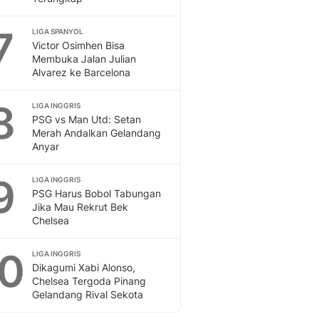
7
LIGA SPANYOL
Victor Osimhen Bisa
Membuka Jalan Julian
Alvarez ke Barcelona
8
LIGA INGGRIS
PSG vs Man Utd: Setan
Merah Andalkan Gelandang
Anyar
9
LIGA INGGRIS
PSG Harus Bobol Tabungan
Jika Mau Rekrut Bek
Chelsea
10
LIGA INGGRIS
Dikagumi Xabi Alonso,
Chelsea Tergoda Pinang
Gelandang Rival Sekota