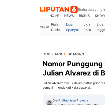
HOME
NEWS
BISNIS
SHOW
Piala
Liga
Liga
Liga
SPORT
Dunia
Spanyol
Italia
Inggr
Home
Sport
Liga Spanyol
Nomor Punggung 
Julian Alvarez di 
Julian Alvarez masuk dalam daftar priorit
semakin mendekati kata sepakat.
Oleh
Ari Rachman Prayoga