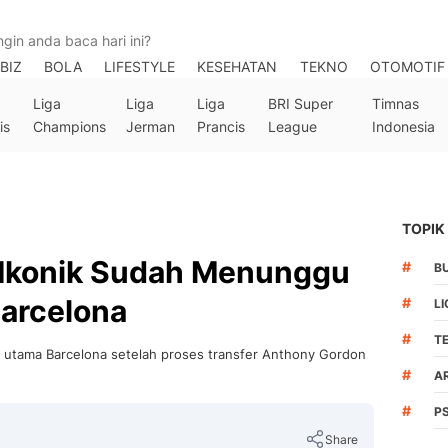
BIZ
BOLA
LIFESTYLE
KESEHATAN
TEKNO
OTOMOTIF
Liga
Liga
Liga
BRI Super
Timnas
is
Champions
Jerman
Prancis
League
Indonesia
TOPIK
Ikonik Sudah Menunggu
#
B
Barcelona
#
LI
#
T
as utama Barcelona setelah proses transfer Anthony Gordon
#
A
#
P
Share