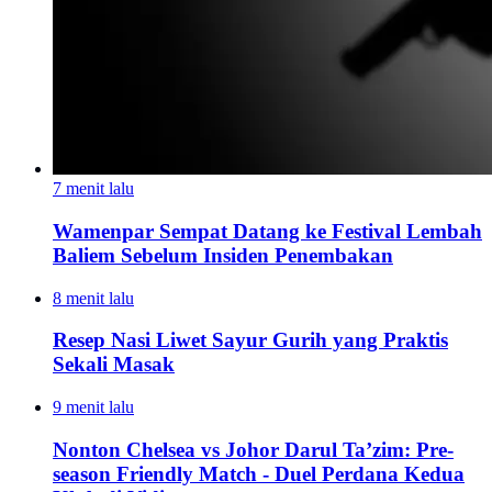
7 menit lalu
Wamenpar Sempat Datang ke Festival Lembah
Baliem Sebelum Insiden Penembakan
8 menit lalu
Resep Nasi Liwet Sayur Gurih yang Praktis
Sekali Masak
9 menit lalu
Nonton Chelsea vs Johor Darul Ta’zim: Pre-
season Friendly Match - Duel Perdana Kedua