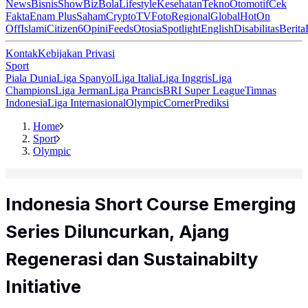
News
Bisnis
ShowBiz
Bola
Lifestyle
Kesehatan
Tekno
Otomotif
Cek
Fakta
Enam Plus
Saham
Crypto
TV
Foto
Regional
Global
Hot
On
Off
Islami
Citizen6
Opini
Feeds
Otosia
Spotlight
English
Disabilitas
Berita
Kontak
Kebijakan Privasi
Sport
Piala Dunia
Liga Spanyol
Liga Italia
Liga Inggris
Liga
Champions
Liga Jerman
Liga Prancis
BRI Super League
Timnas
Indonesia
Liga Internasional
Olympic
Corner
Prediksi
Home
Sport
Olympic
Indonesia Short Course Emerging
Series Diluncurkan, Ajang
Regenerasi dan Sustainabilty
Initiative