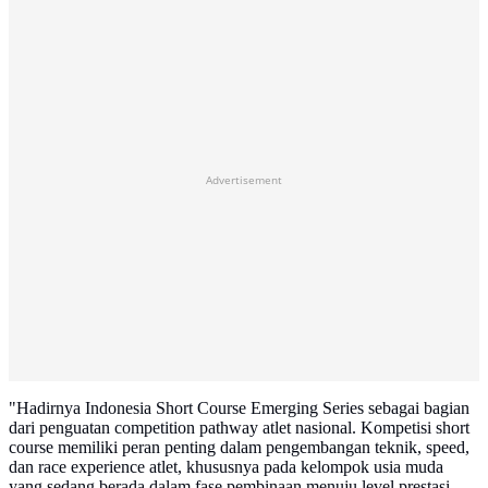
Advertisement
"Hadirnya Indonesia Short Course Emerging Series sebagai bagian
dari penguatan competition pathway atlet nasional. Kompetisi short
course memiliki peran penting dalam pengembangan teknik, speed,
dan race experience atlet, khususnya pada kelompok usia muda
yang sedang berada dalam fase pembinaan menuju level prestasi