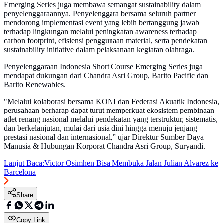
Emerging Series juga membawa semangat sustainability dalam
penyelenggaraannya. Penyelenggara bersama seluruh partner
mendorong implementasi event yang lebih bertanggung jawab
terhadap lingkungan melalui peningkatan awareness terhadap
carbon footprint, efisiensi penggunaan material, serta pendekatan
sustainability initiative dalam pelaksanaan kegiatan olahraga.
Penyelenggaraan Indonesia Short Course Emerging Series juga
mendapat dukungan dari Chandra Asri Group, Barito Pacific dan
Barito Renewables.
"Melalui kolaborasi bersama KONI dan Federasi Akuatik Indonesia,
perusahaan berharap dapat turut memperkuat ekosistem pembinaan
atlet renang nasional melalui pendekatan yang terstruktur, sistematis,
dan berkelanjutan, mulai dari usia dini hingga menuju jenjang
prestasi nasional dan internasional,” ujar Direktur Sumber Daya
Manusia & Hubungan Korporat Chandra Asri Group, Suryandi.
Lanjut Baca:
Victor Osimhen Bisa Membuka Jalan Julian Alvarez ke
Barcelona
Share
Copy Link