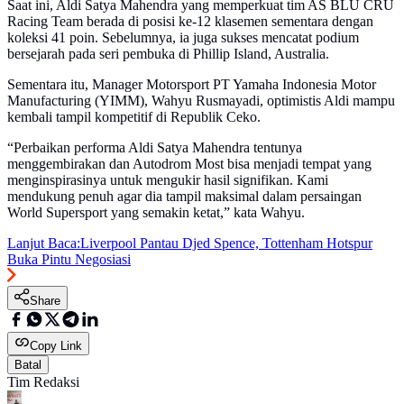
Saat ini, Aldi Satya Mahendra yang memperkuat tim AS BLU CRU
Racing Team berada di posisi ke-12 klasemen sementara dengan
koleksi 41 poin. Sebelumnya, ia juga sukses mencatat podium
bersejarah pada seri pembuka di Phillip Island, Australia.
Sementara itu, Manager Motorsport PT Yamaha Indonesia Motor
Manufacturing (YIMM), Wahyu Rusmayadi, optimistis Aldi mampu
kembali tampil kompetitif di Republik Ceko.
“Perbaikan performa Aldi Satya Mahendra tentunya
menggembirakan dan Autodrom Most bisa menjadi tempat yang
menginspirasinya untuk mengukir hasil signifikan. Kami
mendukung penuh agar dia tampil maksimal dalam persaingan
World Supersport yang semakin ketat,” kata Wahyu.
Lanjut Baca:
Liverpool Pantau Djed Spence, Tottenham Hotspur
Buka Pintu Negosiasi
Share
Copy Link
Batal
Tim Redaksi