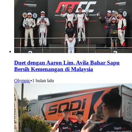
Duet dengan Aaron Lim, Avila Bahar Sapu
Bersih Kemenangan di Malaysia
Olympic
•
1 bulan lalu