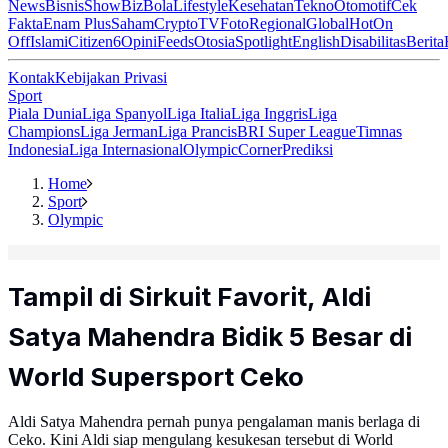
News
Bisnis
ShowBiz
Bola
Lifestyle
Kesehatan
Tekno
Otomotif
Cek
Fakta
Enam Plus
Saham
Crypto
TV
Foto
Regional
Global
Hot
On
Off
Islami
Citizen6
Opini
Feeds
Otosia
Spotlight
English
Disabilitas
Berita
Kontak
Kebijakan Privasi
Sport
Piala Dunia
Liga Spanyol
Liga Italia
Liga Inggris
Liga
Champions
Liga Jerman
Liga Prancis
BRI Super League
Timnas
Indonesia
Liga Internasional
Olympic
Corner
Prediksi
Home
Sport
Olympic
Tampil di Sirkuit Favorit, Aldi
Satya Mahendra Bidik 5 Besar di
World Supersport Ceko
Aldi Satya Mahendra pernah punya pengalaman manis berlaga di
Ceko. Kini Aldi siap mengulang kesukesan tersebut di World