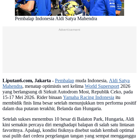
Pembalap Indonesia Aldi Satya Mahendra
Advertisement
Liputan6.com, Jakarta -
Pembalap
muda Indonesia,
Aldi Satya
Mahendra
, menatap optimistis seri kelima
World Supersport
2026
yang berlangsung di Sirkuit Autodrom Most, Republik Ceko, pada
15-17 Mei 2026. Rider binaan
Yamaha Racing Indonesia
itu
membidik finis lima besar setelah menunjukkan tren performa positif
dalam dua putaran terakhir, Belanda dan Hungaria.
Setelah sukses menembus 10 besar di Balaton Park, Hungaria, Aldi
kini semakin percaya diri menghadapi balapan di salah satu lintasan
favoritnya. Apalagi, kondisi fisiknya disebut sudah kembali optimal
usai pulih dari cedera pergelangan tangan yang sempat mengganggu