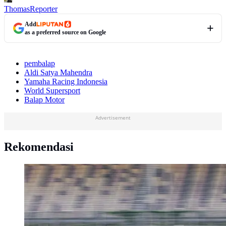
Thomas
Reporter
Add
as a preferred source on Google
pembalap
Aldi Satya Mahendra
Yamaha Racing Indonesia
World Supersport
Balap Motor
Advertisement
Rekomendasi