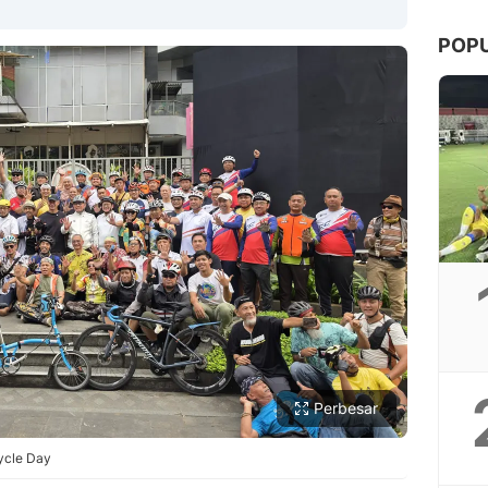
POP
Copy Link
Perbesar
ycle Day