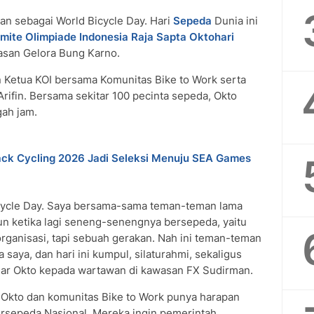
an sebagai World Bicycle Day. Hari
Sepeda
Dunia ini
mite Olimpiade Indonesia
Raja Sapta Oktohari
san Gelora Bung Karno.
n Ketua KOI bersama Komunitas Bike to Work serta
 Arifin. Bersama sekitar 100 pecinta sepeda, Okto
gah jam.
Track Cycling 2026 Jadi Seleksi Menuju SEA Games
icycle Day. Saya bersama-sama teman-teman lama
un ketika lagi seneng-senengnya bersepeda, yaitu
organisasi, tapi sebuah gerakan. Nah ini teman-teman
 saya, dan hari ini kumpul, silaturahmi, sekaligus
ujar Okto kepada wartawan di kawasan FX Sudirman.
 Okto dan komunitas Bike to Work punya harapan
ersepeda Nasional. Mereka ingin pemerintah