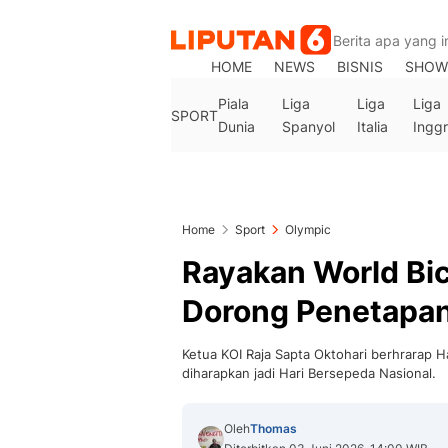
HOME
NEWS
BISNIS
SHOW
Piala
Liga
Liga
Liga
SPORT
Dunia
Spanyol
Italia
Inggr
Home
Sport
Olympic
Rayakan World Bic
Dorong Penetapan
Ketua KOI Raja Sapta Oktohari berhrarap H
diharapkan jadi Hari Bersepeda Nasional.
Oleh
Thomas