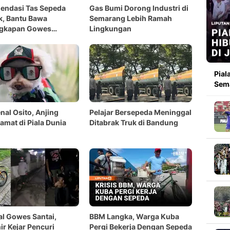
endasi Tas Sepeda
Gas Bumi Dorong Industri di
k, Bantu Bawa
Semarang Lebih Ramah
ngkapan Gowes
Lingkungan
n Aman
Pial
Sema
al Osito, Anjing
Pelajar Bersepeda Meninggal
amat di Piala Dunia
Ditabrak Truk di Bandung
l Gowes Santai,
BBM Langka, Warga Kuba
ir Kejar Pencuri
Pergi Bekerja Dengan Sepeda