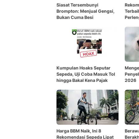
Siasat Tersembunyi
Rekom
Brompton: Menjual Gengsi,
Terbai
Bukan Cuma Besi
Perle
denga
Kumpulan Hoaks Seputar
Mengen
Sepeda, Uji Coba Masuk Tol
Penyel
hingga Bakal Kena Pajak
2026
Harga BBM Naik, Ini 8
Berawa
Rekomendasi Sepeda Lipat
Berakh