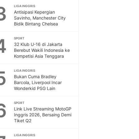
3
LIGA INGGRIS
Otosia
Antisipasi Kepergian
Spotlight
Savinho, Manchester City
Berita Terkini, Kabar Te
Bidik Bintang Chelsea
Dan Dunia - Liputan6.
English
4
SPORT
Exploring Knowledge, T
32 Klub U-16 di Jakarta
En.Liputan6.com
Berebut Wakili Indonesia ke
Kompetisi Asia Tenggara
Disabilitas
Disabilitas Berita Terkini
5
Harian, Berita Terbaru,
LIGA INGGRIS
Bukan Cuma Bradley
Berita
Barcola, Liverpool Incar
Berita Hari Ini Politik,
Wonderkid PSG Lain
Health
Kabar Berita Terbaru D
6
SPORT
Diet, Herbal Terbaik
Link Live Streaming MotoGP
Sport
Inggris 2026, Bersaing Demi
Tiket Q2
Berita Bola Terkini, Ja
Klasemen, Hasil Liga
LIGA INGGRIS