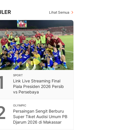
Inspiratif, Unik, Dan M
Hot
ULER
Lihat Semua
Hot Liputan6.com Menya
Dan Terbaru
On Off
On Off Liputan6: Sinop
& Berita Bisnis Digital
Islami
Berita & Kajian Islami
Hikmah - Liputan6
Citizen6
1
SPORT
Berita Citizen6 - Medi
Link Live Streaming Final
Liputan6.com
Piala Presiden 2026 Persib
Opini
vs Persebaya
Opini Liputan6: Analis
Pandang Dan Perspekti
2
OLYMPIC
Feeds
Persaingan Sengit Berburu
Feeds Liputan6: Kumpul
Super Tiket Audisi Umum PB
Djarum 2026 di Makassar
Terbaru Harian
Otosia