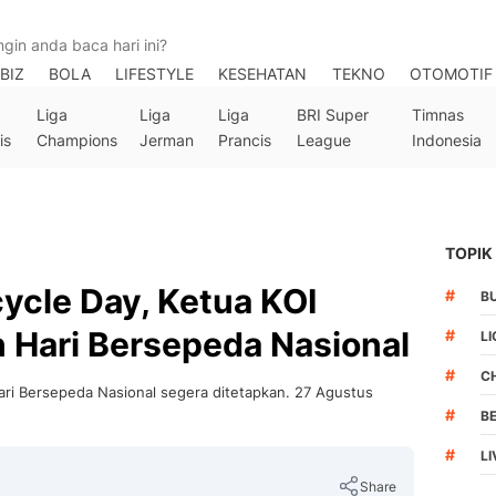
BIZ
BOLA
LIFESTYLE
KESEHATAN
TEKNO
OTOMOTIF
Liga
Liga
Liga
BRI Super
Timnas
is
Champions
Jerman
Prancis
League
Indonesia
TOPIK
ycle Day, Ketua KOI
#
B
 Hari Bersepeda Nasional
#
LI
#
C
ari Bersepeda Nasional segera ditetapkan. 27 Agustus
#
B
#
L
Share