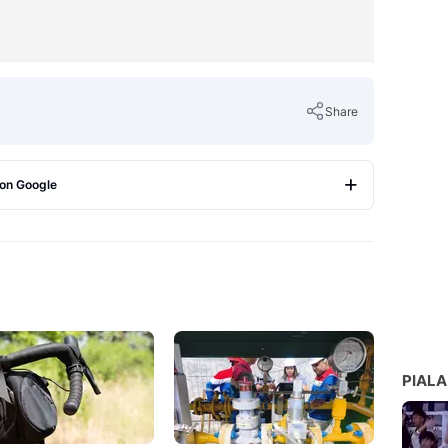
Share
 on Google
Copy Link
PIALA