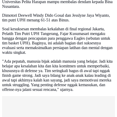
Universitas Pelita Harapan mampu membalas dendam kepada Bina
Nusantara.
Dimotori Deewell Windy Dido Gosal dan Jesslyne Jaya Wiyanto,
tim putri UPH menang 61-51 atas Binus.
Soal kesuksesan membalas kekalahan di final regional Jakarta,
Pelatih Tim Putri UPH Tangerang, Fajar Kusumasari mengaku
bangga dengan pencapaian para penggawa Eagles (sebutan untuk
tim basket UPH). Baginya, ini adalah bagian dari suksesnya
evaluasi serta memaksimalkan persiapan latihan dan mental dengan
waktu singkat.
"Ada pepatah, manusia bijak adalah manusia yang belajar. Jadi kita
belajar apa kesalahan kita dan kita komitmen untuk memperbaiki,
khususnya di defense ya. Tim seringkali bagus di awal tapi nggak
finish game strong. Jadi saya bilang ke anak-anak kalau leading di
awal tapi akhirnya kalah kan sayang, jadi saya memotivasi mereka
untuk struggling. Yang penting defense nggak kemasukan, dan
offense-nya jalani sesuai rencana," ujarnya.