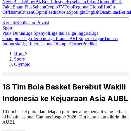
News
Bisnis
ShowBiz
Bola
Lifestyle
Kesehatan
Tekno
Otomotif
Cek
Fakta
Enam Plus
Saham
Crypto
TV
Foto
Regional
Global
Hot
On
Off
Islami
Citizen6
Opini
Feeds
Otosia
Spotlight
English
Disabilitas
Berita
Kontak
Kebijakan Privasi
Sport
Piala Dunia
Liga Spanyol
Liga Italia
Liga Inggris
Liga
Champions
Liga Jerman
Liga Prancis
BRI Super League
Timnas
Indonesia
Liga Internasional
Olympic
Corner
Prediksi
Home
Sport
Olympic
18 Tim Bola Basket Berebut Wakili
Indonesia ke Kejuaraan Asia AUBL
10 tim basket putra dan delapan putri bersaing menjadi yang terbaik
di babak nasional Campus League 2026. Tim juara akan dikirim ikut
AUBL.