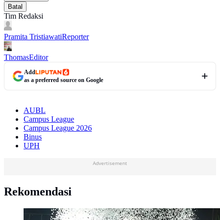
Batal
Tim Redaksi
Pramita Tristiawati
Reporter
Thomas
Editor
Add
as a preferred source on Google
AUBL
Campus League
Campus League 2026
Binus
UPH
Advertisement
Rekomendasi