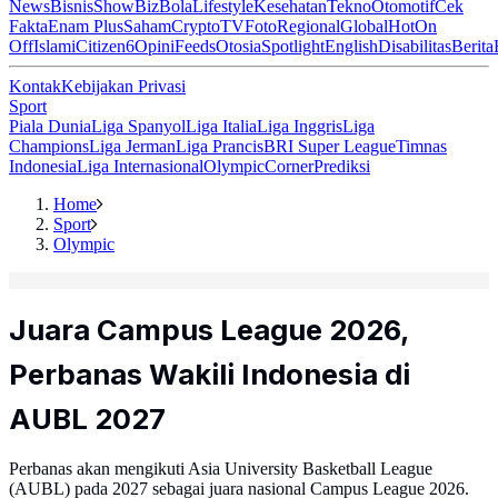
News
Bisnis
ShowBiz
Bola
Lifestyle
Kesehatan
Tekno
Otomotif
Cek
Fakta
Enam Plus
Saham
Crypto
TV
Foto
Regional
Global
Hot
On
Off
Islami
Citizen6
Opini
Feeds
Otosia
Spotlight
English
Disabilitas
Berita
Kontak
Kebijakan Privasi
Sport
Piala Dunia
Liga Spanyol
Liga Italia
Liga Inggris
Liga
Champions
Liga Jerman
Liga Prancis
BRI Super League
Timnas
Indonesia
Liga Internasional
Olympic
Corner
Prediksi
Home
Sport
Olympic
Juara Campus League 2026,
Perbanas Wakili Indonesia di
AUBL 2027
Perbanas akan mengikuti Asia University Basketball League
(AUBL) pada 2027 sebagai juara nasional Campus League 2026.