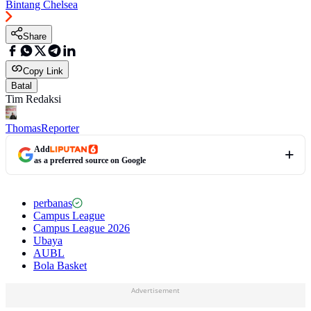
Bintang Chelsea
Share
Copy Link
Batal
Tim Redaksi
Thomas
Reporter
Add
as a preferred source on Google
perbanas
Campus League
Campus League 2026
Ubaya
AUBL
Bola Basket
Advertisement