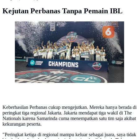
Kejutan Perbanas Tanpa Pemain IBL
Juara Campus League 2026 Basketball The Nationals,
tim putra Perbanas dan tim putri Universitas Surabaya
(Ubaya). (Bola.com/Benediktus Gerendo Pradigdo)
Keberhasilan Perbanas cukup mengejutkan. Mereka hanya berada di
peringkat tiga regional Jakarta. Jakarta mendapat tiga wakil di The
Nationals karena Samarinda cuma menempatkan satu tim saja akibat
kekurangan peserta.
"Peringkat ketiga di regional mampu keluar sebagai juara, saya tidak