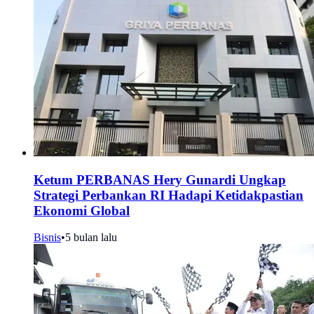
Ketum PERBANAS Hery Gunardi Ungkap
Strategi Perbankan RI Hadapi Ketidakpastian
Ekonomi Global
Bisnis
•
5 bulan lalu