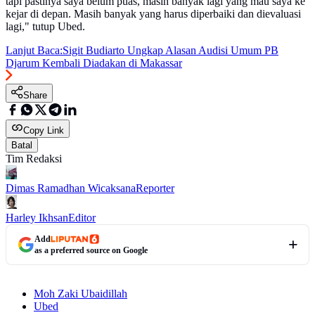
tapi pastinya saya belum puas, masih banyak lagi yang mau saya ke
kejar di depan. Masih banyak yang harus diperbaiki dan dievaluasi
lagi," tutup Ubed.
Lanjut Baca:
Sigit Budiarto Ungkap Alasan Audisi Umum PB
Djarum Kembali Diadakan di Makassar
Share
Copy Link
Batal
Tim Redaksi
Dimas Ramadhan Wicaksana
Reporter
Harley Ikhsan
Editor
Add
as a preferred source on Google
Moh Zaki Ubaidillah
Ubed