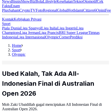
News
Bisnis
ShowBiz
Bola
Lifestyle
Kesehatan
Tekno
Otomotif
Cek
Fakta
Enam
Plus
Saham
Crypto
TV
Foto
Regional
Global
Hot
Islami
Citizen6
Opini
Fee
Kontak
Kebijakan Privasi
Sport
Piala Dunia
Liga Spanyol
Liga Italia
Liga Inggris
Liga
Champions
Liga Jerman
Liga Prancis
BRI Super League
Timnas
Indonesia
Liga Internasional
Olympic
Corner
Prediksi
Home
Sport
Olympic
Ubed Kalah, Tak Ada All-
Indonesian Final di Australian
Open 2026
Moh Zaki Ubaidillah gagal menciptakan All Indonesian Final di
Australian Open 2026.