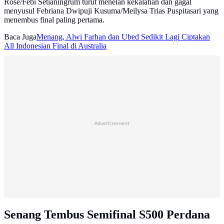
Rose/Febi Setianingrum turut menelan kekalahan dan gagal
menyusul Febriana Dwipuji Kusuma/Meilysa Trias Puspitasari yang
menembus final paling pertama.
Baca Juga
Menang, Alwi Farhan dan Ubed Sedikit Lagi Ciptakan
All Indonesian Final di Australia
Advertisement
Senang Tembus Semifinal S500 Perdana