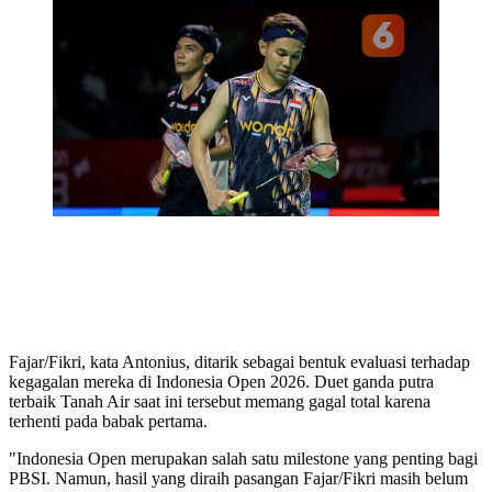
Ekspresi kecewa pebulu tangkis ganda putra Indonesia,
Fajar Alfian dan Muhammad Sohibul Fikri setelah
gagal mencetak poin dalam laga 32 besar Indonesia
Open 2026 melawan wakil China, Chen Bo Yang dan
Liu Yi di Istora Senayan, Jakarta, Rabu (03/06/2026).
(Bola.com/Bagaskara Lazuardi)
Fajar/Fikri, kata Antonius, ditarik sebagai bentuk evaluasi terhadap
kegagalan mereka di Indonesia Open 2026. Duet ganda putra
terbaik Tanah Air saat ini tersebut memang gagal total karena
terhenti pada babak pertama.
"Indonesia Open merupakan salah satu milestone yang penting bagi
PBSI. Namun, hasil yang diraih pasangan Fajar/Fikri masih belum