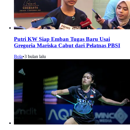
Putri KW Siap Emban Tugas Baru Usai
Gregoria Mariska Cabut dari Pelatnas PBSI
Bola
•
3 bulan lalu