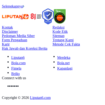
Selengkapnya
Kontak
Redaksi
Disclaimer
Kode Etik
Pedoman Media Siber
Sitemap
Form Pengaduan
Tentang Kami
Karir
Metode Cek Fakta
Hak Jawab dan Koreksi Berita
Liputan6
Merdeka
Bola.com
Bola.net
Fimela
Kapanlagi
Brilio
Connect with us
Copyright © 2026
Liputan6.com