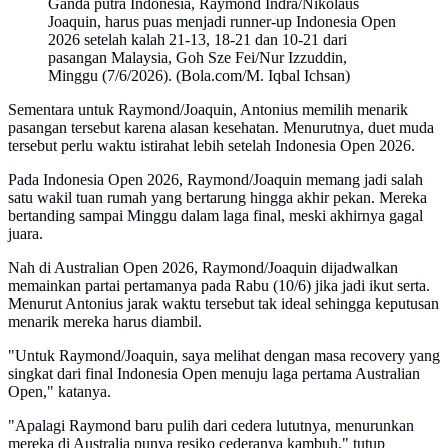
Ganda putra Indonesia, Raymond Indra/Nikolaus
Joaquin, harus puas menjadi runner-up Indonesia Open
2026 setelah kalah 21-13, 18-21 dan 10-21 dari
pasangan Malaysia, Goh Sze Fei/Nur Izzuddin,
Minggu (7/6/2026). (Bola.com/M. Iqbal Ichsan)
Sementara untuk Raymond/Joaquin, Antonius memilih menarik
pasangan tersebut karena alasan kesehatan. Menurutnya, duet muda
tersebut perlu waktu istirahat lebih setelah Indonesia Open 2026.
Pada Indonesia Open 2026, Raymond/Joaquin memang jadi salah
satu wakil tuan rumah yang bertarung hingga akhir pekan. Mereka
bertanding sampai Minggu dalam laga final, meski akhirnya gagal
juara.
Nah di Australian Open 2026, Raymond/Joaquin dijadwalkan
memainkan partai pertamanya pada Rabu (10/6) jika jadi ikut serta.
Menurut Antonius jarak waktu tersebut tak ideal sehingga keputusan
menarik mereka harus diambil.
"Untuk Raymond/Joaquin, saya melihat dengan masa recovery yang
singkat dari final Indonesia Open menuju laga pertama Australian
Open," katanya.
"Apalagi Raymond baru pulih dari cedera lututnya, menurunkan
mereka di Australia punya resiko cederanya kambuh," tutup