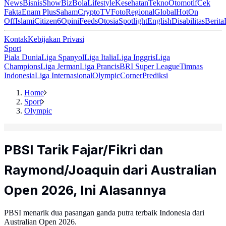
News
Bisnis
ShowBiz
Bola
Lifestyle
Kesehatan
Tekno
Otomotif
Cek
Fakta
Enam Plus
Saham
Crypto
TV
Foto
Regional
Global
Hot
On
Off
Islami
Citizen6
Opini
Feeds
Otosia
Spotlight
English
Disabilitas
Berita
Kontak
Kebijakan Privasi
Sport
Piala Dunia
Liga Spanyol
Liga Italia
Liga Inggris
Liga
Champions
Liga Jerman
Liga Prancis
BRI Super League
Timnas
Indonesia
Liga Internasional
Olympic
Corner
Prediksi
Home
Sport
Olympic
PBSI Tarik Fajar/Fikri dan
Raymond/Joaquin dari Australian
Open 2026, Ini Alasannya
PBSI menarik dua pasangan ganda putra terbaik Indonesia dari
Australian Open 2026.