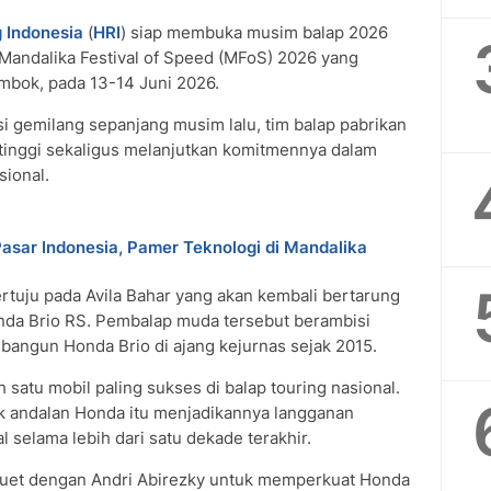
 Indonesia
(
HRI
) siap membuka musim balap 2026
Mandalika Festival of Speed (MFoS) 2026 yang
ombok, pada 13-14 Juni 2026.
i gemilang sepanjang musim lalu, tim balap pabrikan
tinggi sekaligus melanjutkan komitmennya dalam
ional.
sar Indonesia, Pamer Teknologi di Mandalika
ertuju pada Avila Bahar yang akan kembali bertarung
nda Brio RS. Pembalap muda tersebut berambisi
dibangun Honda Brio di ajang kejurnas sejak 2015.
h satu mobil paling sukses di balap touring nasional.
k andalan Honda itu menjadikannya langganan
l selama lebih dari satu dekade terakhir.
rduet dengan Andri Abirezky untuk memperkuat Honda