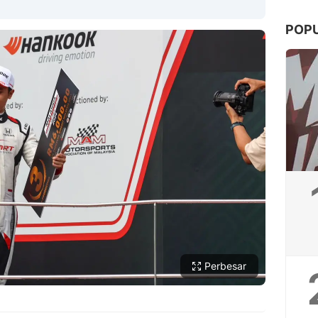
POP
Copy Link
Perbesar