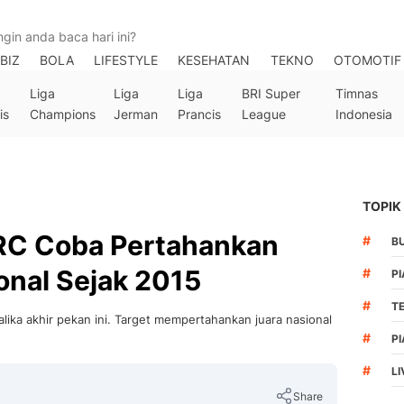
BIZ
BOLA
LIFESTYLE
KESEHATAN
TEKNO
OTOMOTIF
Liga
Liga
Liga
BRI Super
Timnas
is
Champions
Jerman
Prancis
League
Indonesia
TOPIK
HRC Coba Pertahankan
#
B
ional Sejak 2015
#
PI
#
T
alika akhir pekan ini. Target mempertahankan juara nasional
#
PI
#
LI
Share