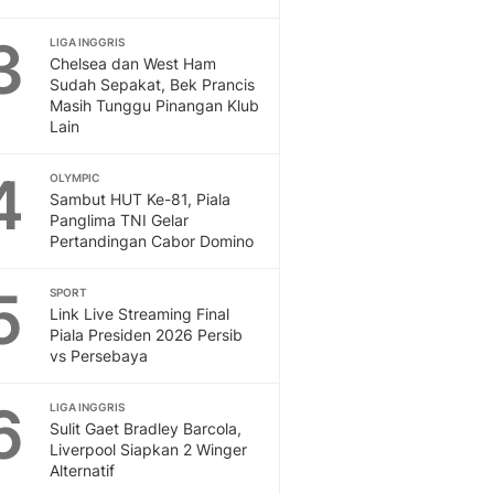
Otosia
3
LIGA INGGRIS
Spotlight
Chelsea dan West Ham
Berita Terkini, Kabar Te
Sudah Sepakat, Bek Prancis
Dan Dunia - Liputan6.
Masih Tunggu Pinangan Klub
English
Lain
Exploring Knowledge, T
4
En.Liputan6.com
OLYMPIC
Sambut HUT Ke-81, Piala
Disabilitas
Panglima TNI Gelar
Disabilitas Berita Terkini
Pertandingan Cabor Domino
Harian, Berita Terbaru,
Berita
5
SPORT
Berita Hari Ini Politik,
Link Live Streaming Final
Health
Piala Presiden 2026 Persib
Kabar Berita Terbaru D
vs Persebaya
Diet, Herbal Terbaik
6
Sport
LIGA INGGRIS
Sulit Gaet Bradley Barcola,
Berita Bola Terkini, Ja
Liverpool Siapkan 2 Winger
Klasemen, Hasil Liga
Alternatif