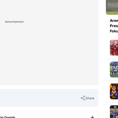
Arem
Advertisement
Pres
Foku
Share
 on Google