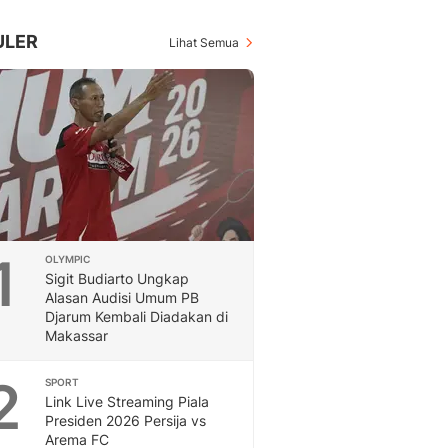
Inspiratif, Unik, Dan M
Hot
ULER
Lihat Semua
Hot Liputan6.com Menya
Dan Terbaru
On Off
On Off Liputan6: Sinop
& Berita Bisnis Digital
Islami
Berita & Kajian Islami
Hikmah - Liputan6
Citizen6
1
OLYMPIC
Berita Citizen6 - Medi
Sigit Budiarto Ungkap
Liputan6.com
Alasan Audisi Umum PB
Opini
Djarum Kembali Diadakan di
Opini Liputan6: Analis
Makassar
Pandang Dan Perspekti
Feeds
2
SPORT
Feeds Liputan6: Kumpul
Link Live Streaming Piala
Presiden 2026 Persija vs
Terbaru Harian
Arema FC
Otosia